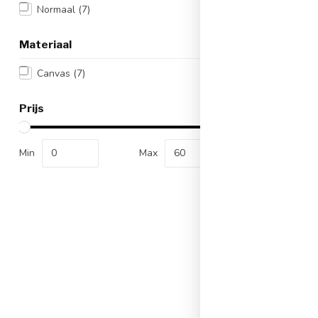
Normaal
(7)
-33%
Materiaal
Canvas
(7)
Prijs
Min
Max
C
Converse
High Pla
Artikeln
Kl
Mater
€89,
Op werkd
besteld, dez
Vergelij