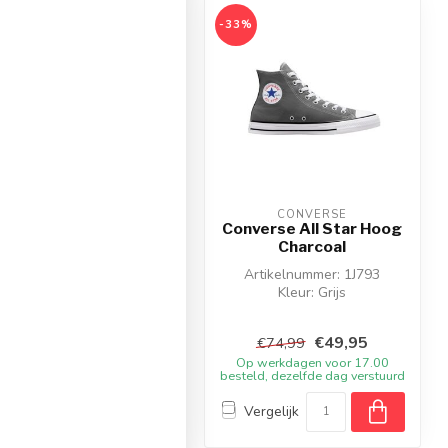
%
-33%
CONVERSE
CONVERSE
verse All Star Hoog
Converse All Star Hoog
Wit
Charcoal
Artikelnummer: M7650
Artikelnummer: 1J793
Kleur: Wit
Kleur: Grijs
teriaal: Canvas/Textiel
Materiaal: Textiel
€49,95
€49,95
€74,99
€74,99
p werkdagen voor 17.00
Op werkdagen voor 17.00
eld, dezelfde dag verstuurd
besteld, dezelfde dag verstuurd
Vergelijk
Vergelijk