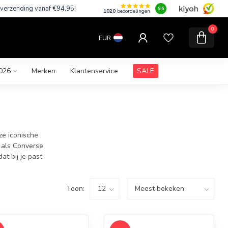
 verzending vanaf €94,95!
9.6
1020
beoordelingen
0
EUR
026
Merken
Klantenservice
SALE
ze iconische
k als Converse
t bij je past.
Toon: