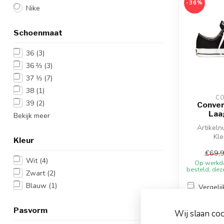
-36%
Nike
Schoenmaat
36
(3)
36 ⅔
(3)
37 ⅓
(7)
38
(1)
C
39
(2)
Convers
Laa
Bekijk meer
Artikel
Kle
Kleur
Materiaal:
€69,
Wit
(4)
Op werkd
Conve
besteld, dez
Zwart
(2)
Blauw
(1)
Vergelij
Pasvorm
Wij slaan co