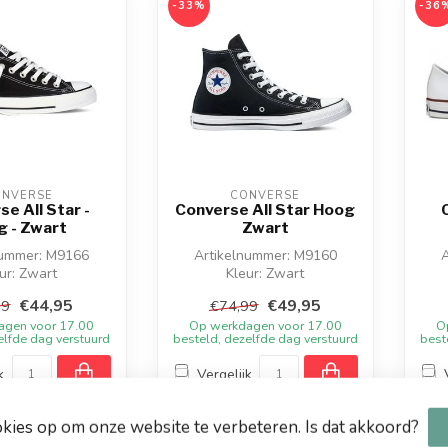
-33%
-36
ONVERSE
CONVERSE
e All Star -
Converse All Star Hoog
g - Zwart
Zwart
nummer: M9166
Artikelnummer: M9160
ur: Zwart
Kleur: Zwart
 Textiel - Rubber
Materiaal: Textiel
Mat
€44,95
€49,95
99
€74,99
agen voor 17.00
Op werkdagen voor 17.00
O
rse All ...
elfde dag verstuurd
besteld, dezelfde dag verstuurd
best
k
Vergelijk
okies op om onze website te verbeteren. Is dat akkoord?