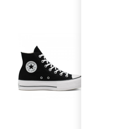
Hoge All
Als je hoge Al
kleuren, van 
persoonlijke s
perfecte paar
Als 