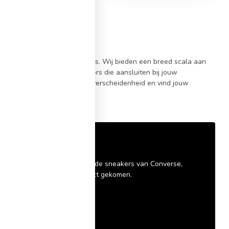
leuren
tschoenen
aan het juiste adres. Wij bieden een breed scala aan
s vind je met gemak de sneakers die aansluiten bij jouw
k, maar ook leuk. Ontdek de verscheidenheid en vind jouw
 online!
adres. All Stars, de meest bekende sneakers van Converse,
n talloze varianten op de markt gekomen.
nen hier