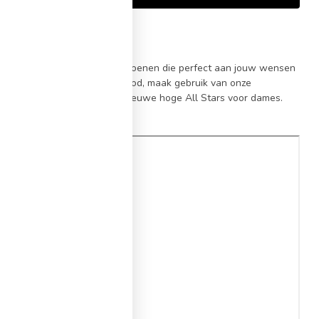
 Wij voorzien je graag van schoenen die perfect aan jouw wensen
at bij je past. Bekijk ons aanbod, maak gebruik van onze
n stijl de deur uit met jouw nieuwe hoge All Stars voor dames.