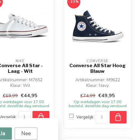
%
-33%
NIKE
CONVERSE
Converse All Star -
Converse All Star Hoog
Laag - Wit
Blauw
Artikelnummer: M7652
Artikelnummer: M9622
Kleur: Wit
Kleur: Navy
eriaal: Textiel - Rubber
Materiaal: Canvas/Textiel
€44,95
€49,95
€69,99
€74,99
p werkdagen voor 17.00
Op werkdagen voor 17.00
Converse All St...
eld, dezelfde dag verstuurd
besteld, dezelfde dag verstuurd
Vergelijk
Vergelijk
Ja
Nee