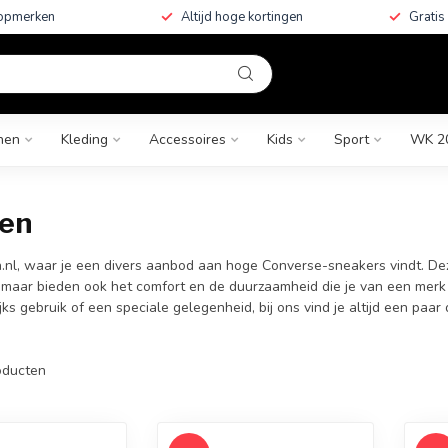
topmerken
Altijd hoge kortingen
Gratis
nen
Kleding
Accessoires
Kids
Sport
WK 2
pen
.nl, waar je een divers aanbod aan hoge Converse-sneakers vindt. De
it, maar bieden ook het comfort en de duurzaamheid die je van een mer
gebruik of een speciale gelegenheid, bij ons vind je altijd een paar da
ducten