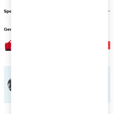
Specificaties
Gerelateerde producten
NIKE
€37,99
Nike Academy 21 Team
Voetbaltas Smal Rood
€24,95
Op voorraad
Heb je vragen over dit product?
Of heb je hulp nodig bij het plaatsen van een
bestelling? Aarzel niet om contact op te nemen
met onze klantenservice via
info@sportskoen.nl
of
0492-342670
. We
helpen je graag!