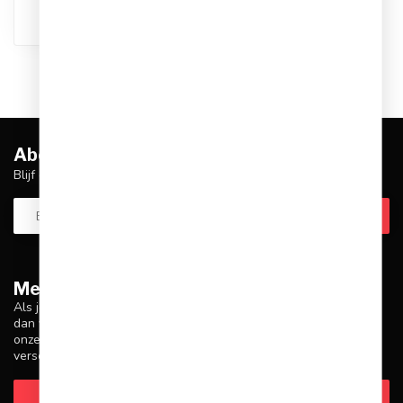
Abonneer je op onze nieuwsbrief
Blijf op de hoogte over onze laatste acties
Meer informatie
Als je vragen hebt over onze producten of je aankoop, zorg er
dan voor dat je onze klantenservicepagina bezoekt. Hier vind je
onze bedrijfsgegevens, antwoorden op veelgestelde vragen en
verschillende manieren om contact met ons op te nemen.
Klantenservice