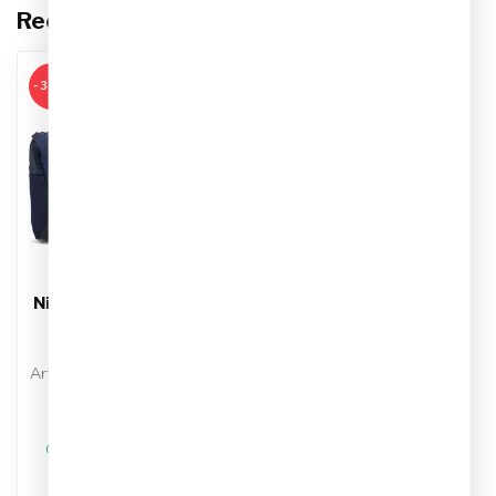
Recent bekeken
-34%
NIKE
Nike Academy 21 Team
Voetbaltas Smal
Donkerblauw
Artikelnummer: CU8097-410
Kleur: Navy
Materiaal: Polyester
€24,95
€37,99
Op werkdagen voor 17.00
besteld, dezelfde dag
verstuurd