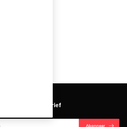
je op onze nieuwsbrief
gte over onze laatste acties
Abonneer