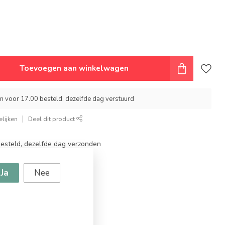
Toevoegen aan winkelwagen
 voor 17.00 besteld, dezelfde dag verstuurd
lijken
Deel dit product
steld, dezelfde dag verzonden
topmerken
ingen
Ja
Nee
g vanaf €94,95!