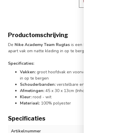
Productomschrijving
De
Nike Academy Team Rugtas
is een handige tas waar je veel s
apart vak om natte kleding in op te bergen.
Specificaties:
Vakken:
groot hoofdvak en voorvak met ritssluiting, een me
in op te bergen
Schouderbanden:
verstelbare en gewateerde schouderba
Afmetingen:
45 x 30 x 13cm (Inhoud: 22 liter)
Kleur:
rood - wit
Materiaal:
100% polyester
Specificaties
Artikelnummer
DA2571-657