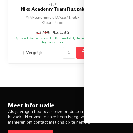
NIKE
Nike Academy Team Rugzak
Artikelnummer: DA2571-657
Kleur: Rood
Materiaal: Polyester
€21,95
€32,95
Op werkdagen voor 17.00 besteld, dezelfde
dag verstuurd
Vergelijk
Meer informatie
Als je vragen hebt over onze producten of je aankoop, zorg er da
bezoekt. Hier vind je onze bedrijfsgegevens, antwoorden op veelg
manieren om contact met ons op te nemen.