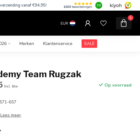
 verzending vanaf €94,95!
9.6
1020
beoordelingen
0
EUR
026
Merken
Klantenservice
SALE
ademy Team Rugzak
5
Op voorraad
Incl. btw
2571-657
r
Lees meer
.
*