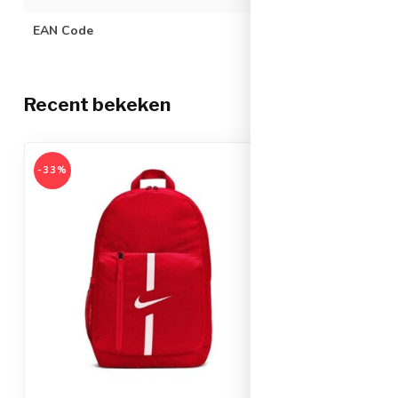
EAN Code
019495437718
Recent bekeken
-33%