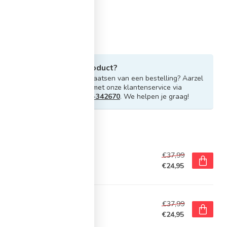
Heb je vragen over dit product?
Of heb je hulp nodig bij het plaatsen van een bestelling? Aarzel
niet om contact op te nemen met onze klantenservice via
info@sportskoen.nl
of
0492-342670
. We helpen je graag!
rde producten
E
€37,99
ke Academy Team Rugzak
€24,95
voorraad
E
€37,99
ke Academy Team Rugzak
€24,95
voorraad