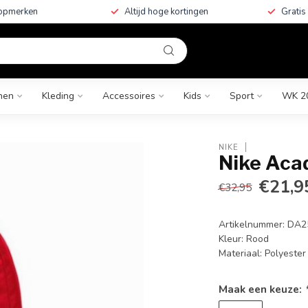
topmerken
Altijd hoge kortingen
Gratis
nen
Kleding
Accessoires
Kids
Sport
WK 2
NIKE
Nike Ac
€21,9
€32,95
Artikelnummer: DA
Kleur: Rood
Materiaal: Polyeste
Maak een keuze: