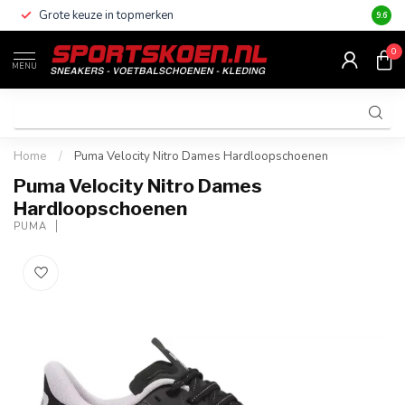
Grote keuze in topmerken
Altijd
9.6
0
MENU
Home
/
Puma Velocity Nitro Dames Hardloopschoenen
Puma Velocity Nitro Dames
Hardloopschoenen
PUMA