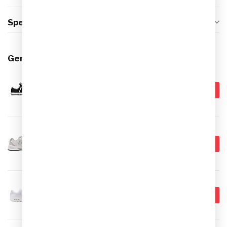
Specificaties
Gerelateerde producten
CONVERSE
€69,99
Converse All Star - Laag -
Zwart
€44,95
Op voorraad
NEW BALANCE
€119,99
New Balance 530 Dames
Sneakers
€89,95
Op voorraad
NIKE
€159,99
Nike Air Max 90 Sneakers
€109,95
Op voorraad