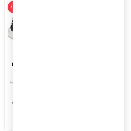
-35%
PUMA
Puma Velocity Nitro
Dames
Hardloopschoenen
Artikelnummer: 377749-02
Kleur: Zwart/Zilver
Materiaal: Synthetisch
€84,95
€129,99
Op werkdagen voor 17.00
besteld, dezelfde dag
verstuurd