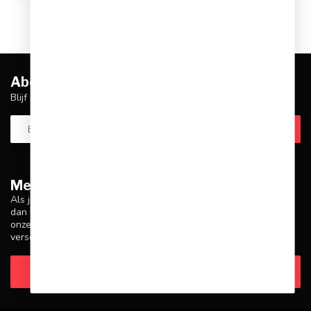
Abonneer je op onze nieuwsbrief
Blijf op de hoogte over onze laatste acties
Meer informatie
Als je vragen hebt over onze producten of je aankoop, zorg er
dan voor dat je onze klantenservicepagina bezoekt. Hier vind je
onze bedrijfsgegevens, antwoorden op veelgestelde vragen en
verschillende manieren om contact met ons op te nemen.
Klantenservice