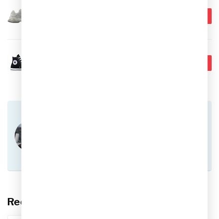
NEW BALANCE
€189,99
New Balance 9060 Sneakers
€129,95
Op voorraad
CONVERSE
€74,99
Converse All Star Hoog Zwart
€49,95
Op voorraad
Heb je vragen over dit product?
Of heb je hulp nodig bij het plaatsen van een
bestelling? Aarzel niet om contact op te nemen
met onze klantenservice via
info@sportskoen.nl
of
0492-342670
. We
helpen je graag!
Recent bekeken