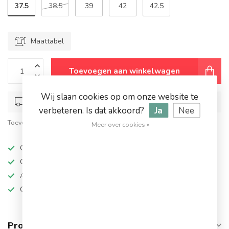
37.5
38.5
39
42
42.5
Maattabel
Toevoegen aan winkelwagen
Wij slaan cookies op om onze website te
Op werkdagen voor 17.00 besteld, dezelfde dag verstuurd
verbeteren. Is dat akkoord?
Ja
Nee
Toevoegen om te vergelijken
Deel dit product
Meer over cookies »
Op werkdagen besteld, dezelfde dag verzonden
Grote keuze in topmerken
Altijd hoge kortingen
Gratis verzending vanaf €94,95!
Productomschrijving