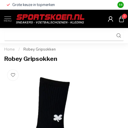
Grote keuze in topmerken
Altijd
9.6
0
MENU
Home
/
Robey Gripsokken
Robey Gripsokken