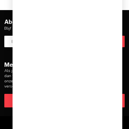
Abonneer je op onze nieuwsbrief
Blijf op de hoogte over onze laatste acties
Meer informatie
Als je vragen hebt over onze producten of je aankoop, zorg er
dan voor dat je onze klantenservicepagina bezoekt. Hier vind je
onze bedrijfsgegevens, antwoorden op veelgestelde vragen en
verschillende manieren om contact met ons op te nemen.
Klantenservice