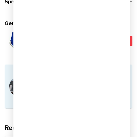
Specificaties
Gerelateerde producten
Robey Gripsokken
€14,95
Op voorraad
Heb je vragen over dit product?
Of heb je hulp nodig bij het plaatsen van een
bestelling? Aarzel niet om contact op te nemen
met onze klantenservice via
info@sportskoen.nl
of
0492-342670
. We
helpen je graag!
Recent bekeken