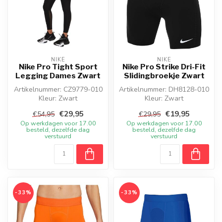
NIKE
NIKE
Nike Pro Tight Sport
Nike Pro Strike Dri-Fit
Legging Dames Zwart
Slidingbroekje Zwart
Artikelnummer: CZ9779-010
Artikelnummer: DH8128-010
Kleur: Zwart
Kleur: Zwart
Materiaal: 83% polyester -
Materiaal: 90% Polyester,
€29,95
€19,95
€54,95
€29,95
17% elastaan
10% Elastane
Op werkdagen voor 17.00
Op werkdagen voor 17.00
...
besteld, dezelfde dag
besteld, dezelfde dag
verstuurd
verstuurd
-33%
-33%