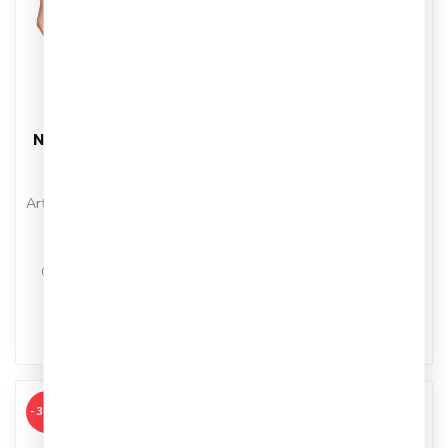
NIKE
NIKE
Nike Pro Strike Dri-Fit
Nike Pro Strike Dri-Fit
Slidingbroekje
Slidingbroekje Wit
Lichtblauw
Artikelnummer: DH8128-100
Artikelnummer: DH8128-412
Kleur: Wit
Kleur: Lichtblauw
Materiaal: 90% Polyester,
Materiaal: 90% Polyester,
10% Elastane
€19,95
€19,95
€29,99
€29,95
10% El...
L...
Op werkdagen voor 17.00
Op werkdagen voor 17.00
besteld, dezelfde dag
besteld, dezelfde dag
verstuurd
verstuurd
-33%
-13%