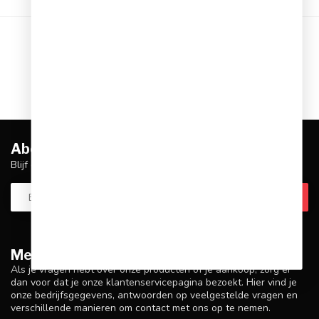
Toon
1
-
12
van 32
1
2
3
Abonneer je op onze nieuwsbrief
Blijf op de hoogte over onze laatste acties
Meer informatie
Als je vragen hebt over onze producten of je aankoop, zorg er
dan voor dat je onze klantenservicepagina bezoekt. Hier vind je
onze bedrijfsgegevens, antwoorden op veelgestelde vragen en
verschillende manieren om contact met ons op te nemen.