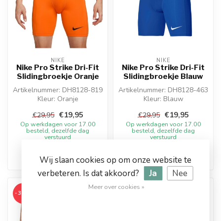
NIKE
NIKE
Nike Pro Strike Dri-Fit
Nike Pro Strike Dri-Fit
Slidingbroekje Oranje
Slidingbroekje Blauw
Artikelnummer: DH8128-819
Artikelnummer: DH8128-463
Kleur: Oranje
Kleur: Blauw
Materiaal: 90% Polyester,
Materiaal: 90% Polyester,
€19,95
€19,95
€29,95
€29,95
10% Elastane...
10% Elastan...
Op werkdagen voor 17.00
Op werkdagen voor 17.00
besteld, dezelfde dag
besteld, dezelfde dag
verstuurd
verstuurd
Wij slaan cookies op om onze website te
verbeteren. Is dat akkoord?
Ja
Nee
Meer over cookies »
-33%
-33%