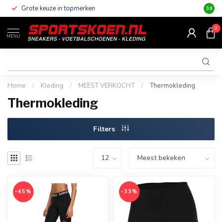
Grote keuze in topmerken
Altijd
9.6
0
MENU
Home
/
Kleding
/
MEEST VERKOCHT
/
Thermokleding
Thermokleding
Filters
-45%
-33%