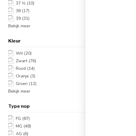
37 ⅓
(10)
38
(17)
39
(31)
Bekijk meer
Kleur
Nike Ph
Club 
Wit
(20)
Artikelnum
Zwart
(76)
Kleur:
Rood
(14)
Materiaa
Oranje
(3)
€54,
Groen
(12)
Op werkd
besteld, dez
Bekijk meer
Vergelij
Type nop
FG
(87)
MG
(48)
-11%
AG
(6)