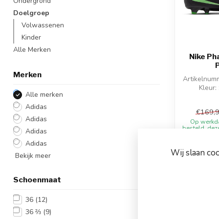
Ondergrond
Doelgroep
Volwassenen
Kinder
Alle Merken
Nike Ph
Merken
Artikelnum
Kleur:
Alle merken
Materiaa
Adidas
€169,
Adidas
Op werkd
besteld, dez
Adidas
Adidas
Vergelij
Wij slaan co
Bekijk meer
Schoenmaat
-9%
36
(12)
36 ⅔
(9)