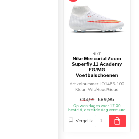
NIKE
NIKE
ike Phantom 6 Low
Nike Mercurial Zoom
cademy EasyOn MG
Superfly 11 Academy
Voetbalschoenen
FG/MG
Voetbalschoenen
ikelnummer: IQ2391-900
Kleur: Wit/Roze
Artikelnummer: IO1485-100
Materiaal: Synthetisch
Kleur: Wit/Rood/Goud
Materiaal: Synthetisch
€84,95
€89,95
€94,99
€94,99
p werkdagen voor 17.00
Op werkdagen voor 17.00
eld, dezelfde dag verstuurd
besteld, dezelfde dag verstuurd
Vergelijk
Vergelijk