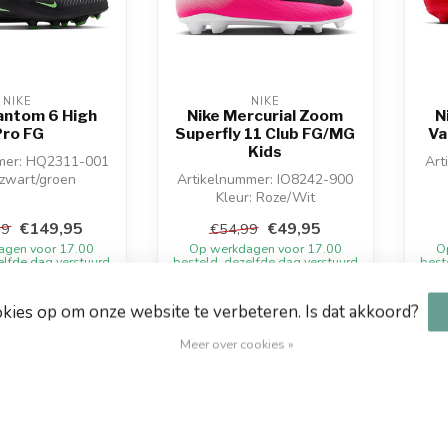
NIKE
NIKE
antom 6 High
Nike Mercurial Zoom
N
Pro FG
Superfly 11 Club FG/MG
Va
Kids
mer: HQ2311-001
Art
 zwart/groen
Artikelnummer: IO8242-900
l: Synthetisch
Kleur: Roze/Wit
Materiaal: Synthetisch
€149,95
€49,95
99
€54,99
agen voor 17.00
Op werkdagen voor 17.00
O
elfde dag verstuurd
besteld, dezelfde dag verstuurd
best
k
Vergelijk
okies op om onze website te verbeteren. Is dat akkoord?
Meer over cookies »
-10%
-2