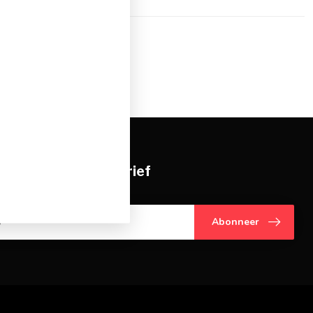
11
je op onze nieuwsbrief
gte over onze laatste acties
Abonneer