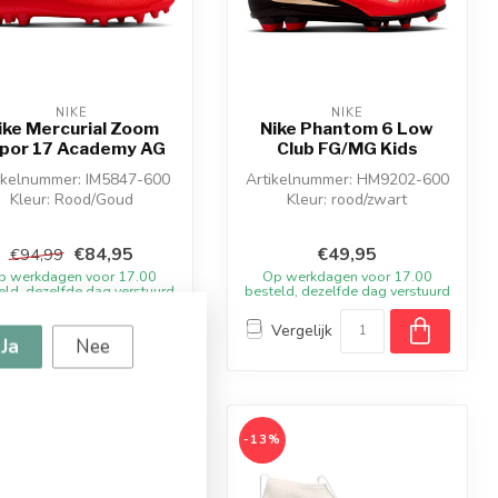
NIKE
NIKE
ike Mercurial Zoom
Nike Phantom 6 Low
por 17 Academy AG
Club FG/MG Kids
ikelnummer: IM5847-600
Artikelnummer: HM9202-600
Kleur: Rood/Goud
Kleur: rood/zwart
Materiaal: Synthetisch
Materiaal: Synthetisch
€84,95
€49,95
€94,99
p werkdagen voor 17.00
Op werkdagen voor 17.00
eld, dezelfde dag verstuurd
besteld, dezelfde dag verstuurd
Vergelijk
Vergelijk
Ja
Nee
%
-13%