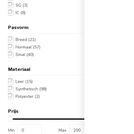
SG
(3)
IC
(8)
Pasvorm
Breed
(21)
Normaal
(57)
Smal
(40)
Nike Me
Superf
Voetb
Materiaal
Artikelnu
Kleur:
Leer
(15)
Materiaa
Synthetisch
(98)
€179,
Polyester
(2)
Op werkd
besteld, dez
Prijs
Vergelij
Min
Max