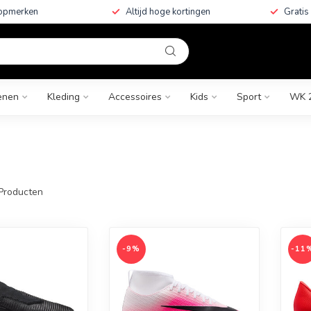
topmerken
Altijd hoge kortingen
Gratis
enen
Kleding
Accessoires
Kids
Sport
WK 
Producten
-9%
-11