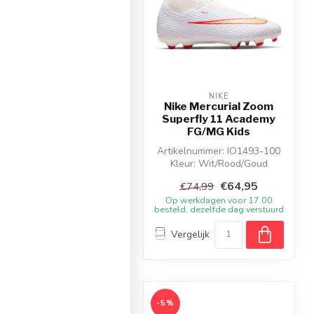
NIKE
NIKE
e Mercurial Superfly
Nike Mercurial Zoom
1 Club FG/MG Little
Superfly 11 Academy
Kids
FG/MG Kids
ikelnummer: IU1795-100
Artikelnummer: IO1493-100
Kleur: Wit/Rood/Goud
Kleur: Wit/Rood/Goud
Materiaal: Synthetisch
Materiaal: Synthetisch
€49,95
€64,95
€50,99
€74,99
p werkdagen voor 17.00
Op werkdagen voor 17.00
eld, dezelfde dag verstuurd
besteld, dezelfde dag verstuurd
Vergelijk
Vergelijk
%
-5%