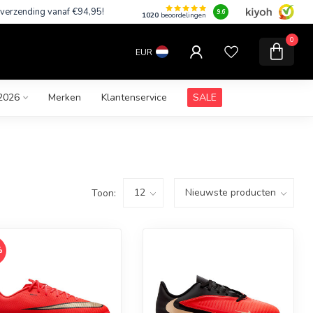
 verzending vanaf €94,95!
9.6
1020
beoordelingen
0
EUR
2026
Merken
Klantenservice
SALE
Toon:
%