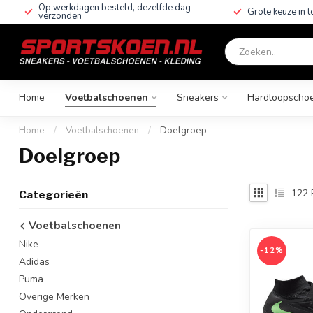
Op werkdagen besteld, dezelfde dag
Grote keuze in 
verzonden
Home
Voetbalschoenen
Sneakers
Hardloopscho
Home
/
Voetbalschoenen
/
Doelgroep
Doelgroep
122
Categorieën
Voetbalschoenen
Nike
-12%
Adidas
Puma
Overige Merken