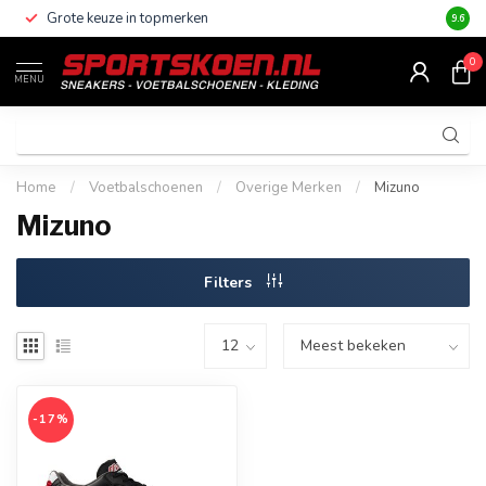
Grote keuze in topmerken
Altijd
9.6
0
MENU
Home
/
Voetbalschoenen
/
Overige Merken
/
Mizuno
Mizuno
Filters
-17%