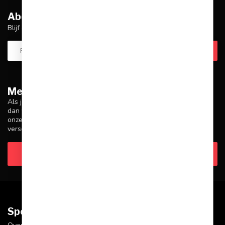
Abonneer je op onze nieuwsbrief
Blijf op de hoogte over onze laatste acties
Meer informatie
Als je vragen hebt over onze producten of je aankoop, zorg er
dan voor dat je onze klantenservicepagina bezoekt. Hier vind je
onze bedrijfsgegevens, antwoorden op veelgestelde vragen en
verschillende manieren om contact met ons op te nemen.
Klantenservice
Sportskoen.nl