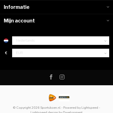
Informatie
Mijn account
€
© Copyright 2026 Sportskoen.nl
- Powered by
Lightspeed
-
Lightspeed design
by
Dyvelopment