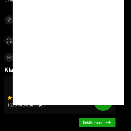
Over Sportskoen
Bolle Akker 9
5761 RW Bakel
Netherlands
0492-342670
info@sportskoen.nl
Klantbeoordelingen
9.6
/10
1020 beoordelingen
Bekijk meer