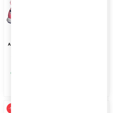
ADIDAS
ADIDAS
Adidas F50 Hyperfast
Adidas F50 Hyperfast
League Mid Kids
Club FG/MG Kids
Artikelnummer: KK1322
Artikelnummer: KK1306
Kleur: Zwart
Kleur: Blauw/Zwart
Materiaal: Synthetisch
Materiaal: Synthetisch
€64,95
€44,95
€74,99
€49,99
Op werkdagen voor 17.00
Op werkdagen voor 17.00
besteld, dezelfde dag
besteld, dezelfde dag
verstuurd
verstuurd
-5%
-13%