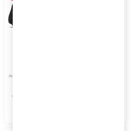
NIKE
ADIDAS
Nike Superfly 11
Adidas F50 Hyperfast
Acedemy
Pro Voetbalschoenen
Voetbalschoenen
FG
FG/MG
Artikelnummer: KJ6091
Artikelnummer: IO1485-001
Kleur: Zwart/Blauw
Kleur: Zwart/Groen
Materiaal : Synthetisch
Materiaal: Synthetisch
€89,95
€129,95
€94,99
€149,99
Op werkdagen voor 17.00
Op werkdagen voor 17.00
besteld, dezelfde dag
besteld, dezelfde dag
verstuurd
verstuurd