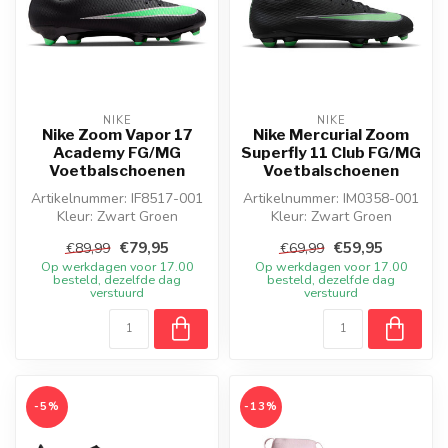
NIKE
NIKE
Nike Zoom Vapor 17
Nike Mercurial Zoom
Academy FG/MG
Superfly 11 Club FG/MG
Voetbalschoenen
Voetbalschoenen
Artikelnummer: IF8517-001
Artikelnummer: IM0358-001
Kleur: Zwart Groen
Kleur: Zwart Groen
Materiaal: Synthetisch
Materiaal: Synthetisch
€79,95
€59,95
€89,99
€69,99
Op werkdagen voor 17.00
Op werkdagen voor 17.00
besteld, dezelfde dag
besteld, dezelfde dag
verstuurd
verstuurd
-5%
-13%