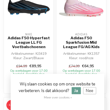
NIKE
ADIDAS
Adidas F50 Hyperfast
Adidas F50
League LL FG
Sparkfusion Mid
Voetbalschoenen
League FG/AG Kids
Artikelnummer: KJ3419
Artikelnummer: KK1357
Kleur: Zwart/Blauw
Kleur: rood/roze
Materiaal: Synthetisch
Materiaal: Synthetisch
€89,95
€64,95
€94,99
€74,99
Op werkdagen voor 17.00
Op werkdagen voor 17.00
besteld, dezelfde dag
besteld, dezelfde dag
verstuurd
verstuurd
Wij slaan cookies op om onze website te
verbeteren. Is dat akkoord?
Ja
Nee
Meer over cookies »
-13%
-10%