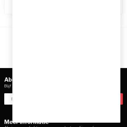
Toon
1
-
12
van 35
1
2
3
Abonneer je op onze nieuwsbrief
Blijf op de hoogte over onze laatste acties
Meer informatie