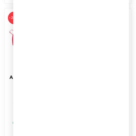
-20%
-11%
ADIDAS
NIKE
Adidas F50 Hypervast
Nike Zoom Vapor 17
League LL
Academy FG/MG T
Voetbalschoenen
Voetbalschoenen
FG/MG Kids
Artikelnummer: IO8228-900
Artikelnummer: KK1314
Kleur: Multi-Color/Black
Kleur: Wit/Roze/Blauw
Materiaal: Synthetisch
Materiaal: Synthetisch
€59,95
€79,95
€74,99
€89,99
Op werkdagen voor 17.00
Op werkdagen voor 17.00
besteld, dezelfde dag
besteld, dezelfde dag
verstuurd
verstuurd