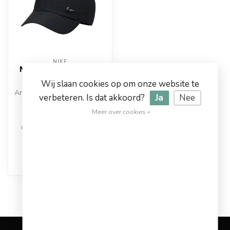
NIKE
Nike Dri-FIT Club Cap
Senior
Wij slaan cookies op om onze website te
Artikelnummer: FB5372-010
verbeteren. Is dat akkoord?
Ja
Nee
Kleur: Zwart
Materiaal: 100% Polyester
Meer over cookies »
€24,95
€27,99
Op werkdagen voor 17.00
besteld, dezelfde dag
verstuurd