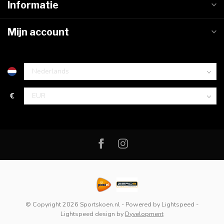
Informatie
Mijn account
€
© Copyright 2026 Sportskoen.nl
- Powered by
Lightspeed
-
Lightspeed design
by
Dyvelopment