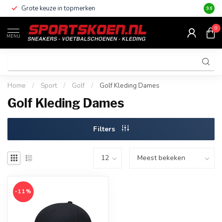
Grote keuze in topmerken
Altijd
9.6
0
MENU
Home
/
Sport
/
Golf
/
Golf Kleding Dames
Golf Kleding Dames
Filters
-11%