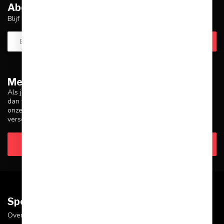
Abonneer je op onze nieuwsbrief
Blijf op de hoogte over onze laatste acties
Meer informatie
Als je vragen hebt over onze producten of je aankoop, zorg er
dan voor dat je onze klantenservicepagina bezoekt. Hier vind je
onze bedrijfsgegevens, antwoorden op veelgestelde vragen en
verschillende manieren om contact met ons op te nemen.
Klantenservice
Sportskoen.nl
Over Sportskoen