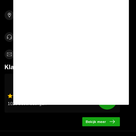
Bolle Akker 9
5761 RW Bakel
Netherlands
0492-342670
info@sportskoen.nl
Klantbeoordelingen
9.6
/10
1020 beoordelingen
Bekijk meer