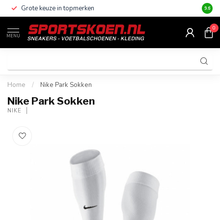
Grote keuze in topmerken
Altijd
9.6
0
MENU
Home
/
Nike Park Sokken
Nike Park Sokken
NIKE