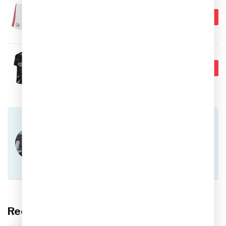
ADIDAS
€39,99
Adidas Ajax Thuis Shorts
26/27 Kids
€34,95
Op voorraad
Nike Paris Saint-Germain 5th
€79,99
Shirt Kids
€64,95
Op voorraad
Heb je vragen over dit product?
Of heb je hulp nodig bij het plaatsen van een
bestelling? Aarzel niet om contact op te nemen
met onze klantenservice via
info@sportskoen.nl
of
0492-342670
. We
helpen je graag!
Recent bekeken