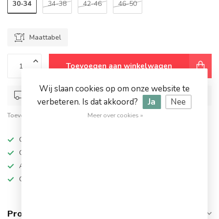
30-34
34-38
42-46
46-50
Maattabel
Toevoegen aan winkelwagen
Wij slaan cookies op om onze website te
Op werkdagen voor 17.00 besteld, dezelfde dag verstuurd
verbeteren. Is dat akkoord?
Ja
Nee
Toevoegen om te vergelijken
Meer over cookies »
Deel dit product
Op werkdagen besteld, dezelfde dag verzonden
Grote keuze in topmerken
Altijd hoge kortingen
Gratis verzending vanaf €94,95!
Productomschrijving