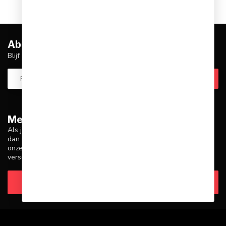
Abonneer je op onze nieuwsbrief
Blijf op de hoogte over onze laatste acties
Meer informatie
Als je vragen hebt over onze producten of je aankoop, zorg er
dan voor dat je onze klantenservicepagina bezoekt. Hier vind je
onze bedrijfsgegevens, antwoorden op veelgestelde vragen en
verschillende manieren om contact met ons op te nemen.
Klantenservice