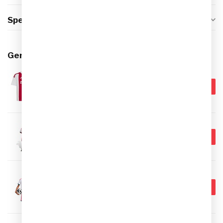
Specificaties
Gerelateerde producten
ADIDAS
€74,99
Adidas Ajax Thuis Shirt 26/27
Kids
€59,95
Op voorraad
ADIDAS
€69,99
Adidas Ajax Thuis Minikit 26/27
€59,95
Op voorraad
ADIDAS
€74,99
Adidas Real Madrid Thuis Shirt
26/27 Kids
€59,95
Op voorraad