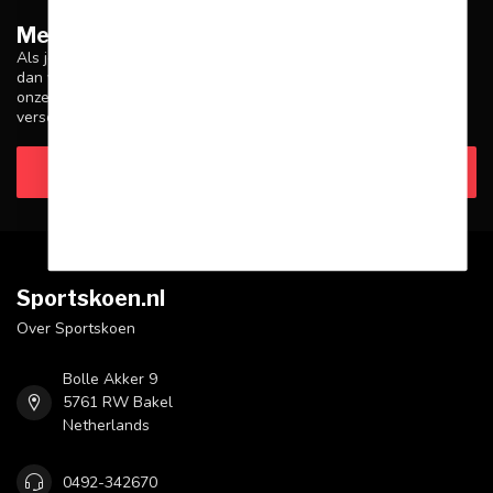
Meer informatie
Als je vragen hebt over onze producten of je aankoop, zorg er
dan voor dat je onze klantenservicepagina bezoekt. Hier vind je
onze bedrijfsgegevens, antwoorden op veelgestelde vragen en
verschillende manieren om contact met ons op te nemen.
Klantenservice
Sportskoen.nl
Over Sportskoen
Bolle Akker 9
5761 RW Bakel
Netherlands
0492-342670