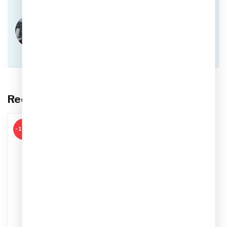
Heb je vragen over dit product?
Of heb je hulp nodig bij het plaatsen van een
bestelling? Aarzel niet om contact op te nemen
met onze klantenservice via
info@sportskoen.nl
of
0492-342670
. We
helpen je graag!
Recent bekeken
-13%
ADIDAS