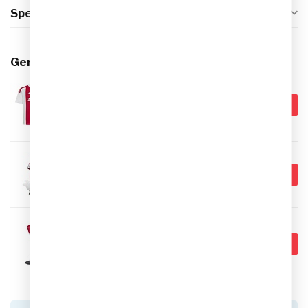
Specificaties
Gerelateerde producten
ADIDAS
€74,99
Adidas Ajax Thuis Shirt 26/27
Kids
€59,95
Op voorraad
ADIDAS
€69,99
Adidas Ajax Thuis Minikit 26/27
€59,95
Op voorraad
ADIDAS
€24,99
Adidas Ajax Thuis
Voetbalsokken 26/27
€18,95
Op voorraad