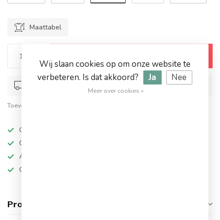
Maattabel
Toevoegen aan winkelwagen
Wij slaan cookies op om onze website te
verbeteren. Is dat akkoord?
Ja
Nee
Op werkdagen voor 17.00 besteld, dezelfde dag verstuurd
Meer over cookies »
Toevoegen om te vergelijken
Deel dit product
Op werkdagen besteld, dezelfde dag verzonden
Grote keuze in topmerken
Altijd hoge kortingen
Gratis verzending vanaf €94,95!
Productomschrijving