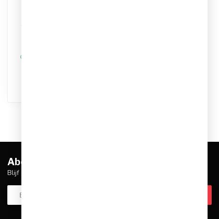
Adidas Ajax Thuis
Shorts 26/27 Kids
Artikelnummer: KC1662
Kleur: Wit
Materiaal: Synthetisch
€34,95
€39,99
Op werkdagen voor 17.00
besteld, dezelfde dag
verstuurd
Abonneer je op onze nieuwsbrief
Blijf op de hoogte over onze laatste acties