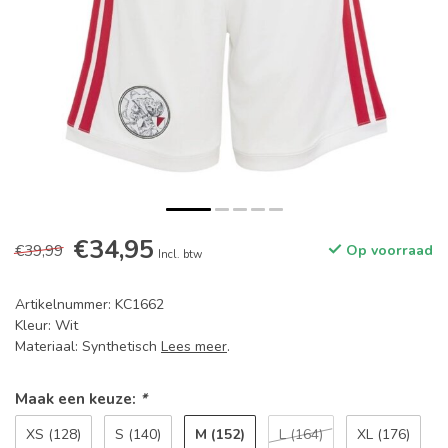
€34,95
€39,99
Op voorraad
Incl. btw
Artikelnummer: KC1662
Kleur: Wit
Materiaal: Synthetisch
Lees meer
.
Maak een keuze:
*
M (152)
XS (128)
S (140)
L (164)
XL (176)