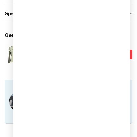
Specificaties
Gerelateerde producten
ADIDAS
€64,99
Adidas Real Madrid Trainings
Top 25/26 Kids
€32,95
Op voorraad
Heb je vragen over dit product?
Of heb je hulp nodig bij het plaatsen van een
bestelling? Aarzel niet om contact op te nemen
met onze klantenservice via
info@sportskoen.nl
of
0492-342670
. We
helpen je graag!