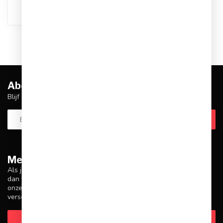
Abonneer je op onze nieuwsbrief
Blijf op de hoogte over onze laatste acties
Meer informatie
Als je vragen hebt over onze producten of je aankoop, zorg er
dan voor dat je onze klantenservicepagina bezoekt. Hier vind je
onze bedrijfsgegevens, antwoorden op veelgestelde vragen en
verschillende manieren om contact met ons op te nemen.
Klantenservice