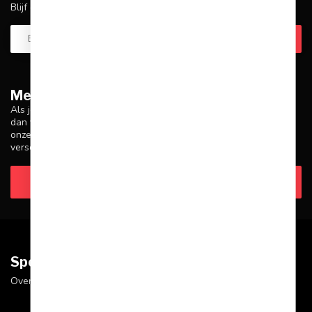
Blijf op de hoogte over onze laatste acties
Meer informatie
Als je vragen hebt over onze producten of je aankoop, zorg er
dan voor dat je onze klantenservicepagina bezoekt. Hier vind je
onze bedrijfsgegevens, antwoorden op veelgestelde vragen en
verschillende manieren om contact met ons op te nemen.
Klantenservice
Sportskoen.nl
Over Sportskoen