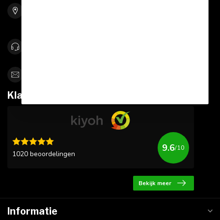
Bolle Akker 9
5761 RW Bakel
Netherlands
0492-342670
info@sportskoen.nl
Klantbeoordelingen
9.6
/10
1020 beoordelingen
Bekijk meer
Informatie