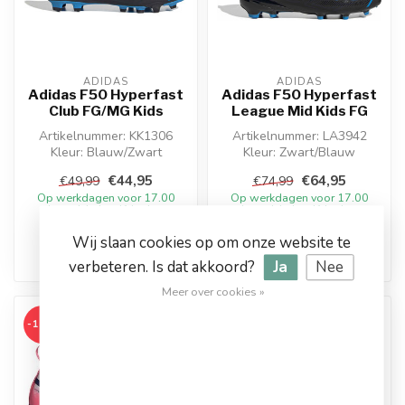
ADIDAS
ADIDAS
Adidas F50 Hyperfast
Adidas F50 Hyperfast
Club FG/MG Kids
League Mid Kids FG
Artikelnummer: KK1306
Artikelnummer: LA3942
Kleur: Blauw/Zwart
Kleur: Zwart/Blauw
Materiaal: Synthetisch
Materiaal: Synthetisch
€44,95
€64,95
€49,99
€74,99
Op werkdagen voor 17.00
Op werkdagen voor 17.00
besteld, dezelfde dag
besteld, dezelfde dag
verstuurd
verstuurd
Wij slaan cookies op om onze website te
verbeteren. Is dat akkoord?
Ja
Nee
Meer over cookies »
-13%
-13%