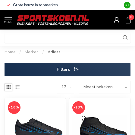
Grote keuze in topmerken
Altijd
9.6
0
MENU
Home
/
Merken
/
Adidas
Filters
-10%
-13%