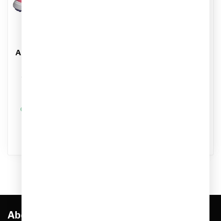
ADIDAS
ADIDAS
Adidas F50 Hyperfast
Adidas Real Madrid
League Mid Kids
Thuis Short 26/27 Kids
Artikelnummer: KK1322
Artikelnummer: KC3949
Kleur: Zwart
Kleur: Wit
Materiaal: Synthetisch
Materiaal: Polyester
€64,95
€34,95
€74,99
€39,99
Op werkdagen voor 17.00
Op werkdagen voor 17.00
besteld, dezelfde dag
besteld, dezelfde dag
verstuurd
verstuurd
Abonneer je op onze nieuwsbrief