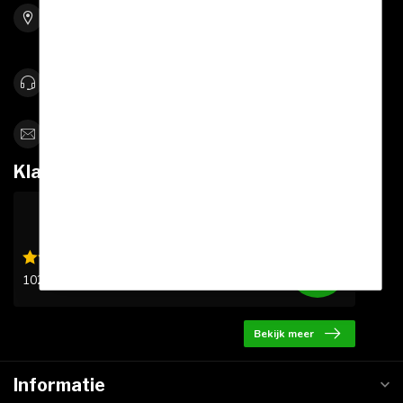
5761 RW Bakel
Netherlands
0492-342670
info@sportskoen.nl
Klantbeoordelingen
9.6
/10
1020 beoordelingen
Bekijk meer
Informatie