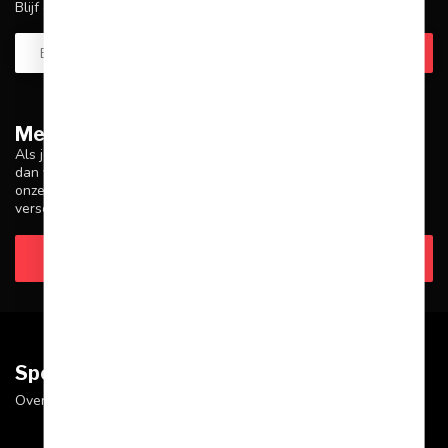
Blijf op de hoogte over onze laatste acties
Meer informatie
Als je vragen hebt over onze producten of je aankoop, zorg er
dan voor dat je onze klantenservicepagina bezoekt. Hier vind je
onze bedrijfsgegevens, antwoorden op veelgestelde vragen en
verschillende manieren om contact met ons op te nemen.
Klantenservice
Sportskoen.nl
Over Sportskoen
Bolle Akker 9