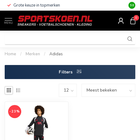
Grote keuze in topmerken
Altijd
9.6
0
MENU
Home
/
Merken
/
Adidas
Filters
-23%