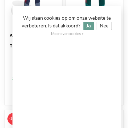
Wij slaan cookies op om onze website te
verbeteren. Is dat akkoord?
Ja
Nee
ADIDAS
ADIDAS
Meer over cookies »
Adidas Adidas Bayern
Adidas Real Madrid
München
Trainingsbroek 26/27
Trainingsbroek 26/27
Artikelnummer: KB6393
Kids
Kleur: Donkergroen/Roze
Artikelnummer: KF1011
Materiaal: Synthetisch
Kleur: Blauw
Materiaal: Synthetisch
€44,95
€49,95
€59,99
€64,99
Op werkdagen voor 17.00
Op werkdagen voor 17.00
besteld, dezelfde dag
besteld, dezelfde dag
verstuurd
verstuurd
-25%
-13%