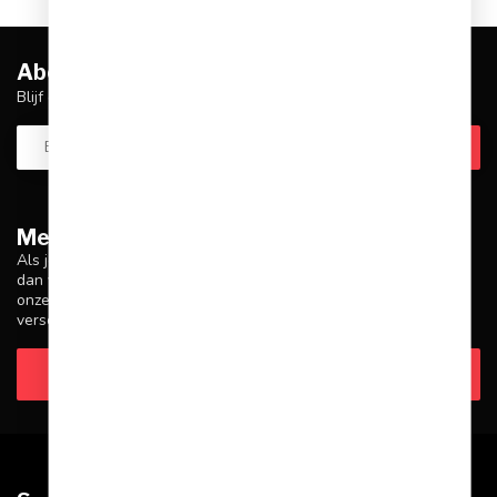
Abonneer je op onze nieuwsbrief
Blijf op de hoogte over onze laatste acties
Meer informatie
Als je vragen hebt over onze producten of je aankoop, zorg er
dan voor dat je onze klantenservicepagina bezoekt. Hier vind je
onze bedrijfsgegevens, antwoorden op veelgestelde vragen en
verschillende manieren om contact met ons op te nemen.
Klantenservice