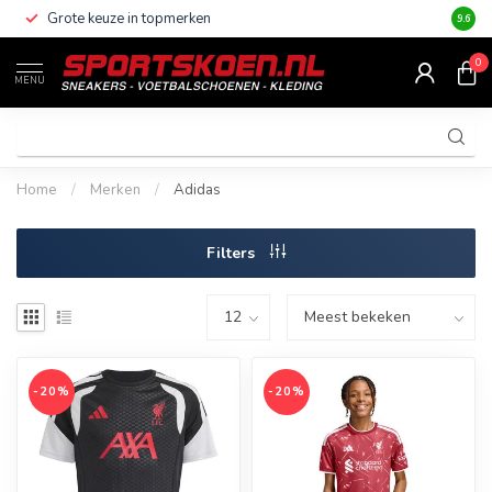
Grote keuze in topmerken
Altijd
9.6
0
MENU
Home
/
Merken
/
Adidas
Filters
-20%
-20%