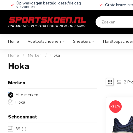
Op werkdagen besteld, dezelfde dag
Grote keuze in 
verzonden
Home
Voetbalschoenen
Sneakers
Hardloopschoe
Home
/
Merken
/
Hoka
Hoka
2
Pro
Merken
Alle merken
Hoka
-22%
Schoenmaat
39
(1)