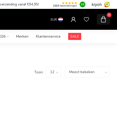
 verzending vanaf €94,95!
9.6
1020
beoordelingen
0
EUR
026
Merken
Klantenservice
SALE
Toon: