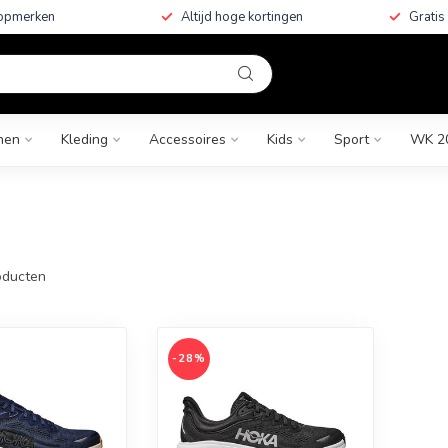
topmerken
Altijd hoge kortingen
Gratis
nen
Kleding
Accessoires
Kids
Sport
WK 2
ducten
-28%