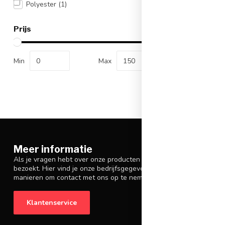
Polyester
(1)
Prijs
Min
Max
Meer informatie
Als je vragen hebt over onze producten of je aankoop, zorg er da
bezoekt. Hier vind je onze bedrijfsgegevens, antwoorden op veelg
manieren om contact met ons op te nemen.
Klantenservice