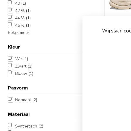
40
(1)
42 ⅔
(1)
44 ⅔
(1)
45 ⅓
(1)
Wij slaan co
Bekijk meer
HOK
Hardlo
Kleur
Artikeln
Wit
(1)
Kl
Zwart
(1)
€179,
Materiaa
Op werkd
Blauw
(1)
besteld, dez
Vergelij
Pasvorm
Normaal
(2)
Materiaal
Synthetisch
(2)