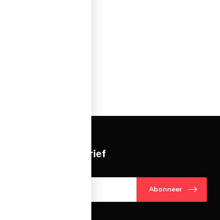
je op onze nieuwsbrief
gte over onze laatste acties
Abonneer