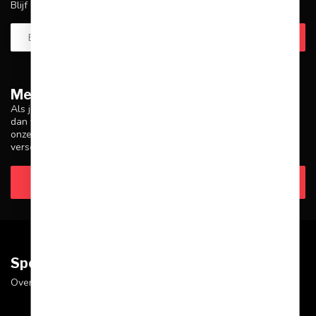
Blijf op de hoogte over onze laatste acties
Meer informatie
Als je vragen hebt over onze producten of je aankoop, zorg er
dan voor dat je onze klantenservicepagina bezoekt. Hier vind je
onze bedrijfsgegevens, antwoorden op veelgestelde vragen en
verschillende manieren om contact met ons op te nemen.
Klantenservice
Sportskoen.nl
Over Sportskoen
Bolle Akker 9