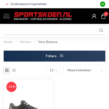
Grote keuze in topmerken
Altijd
9.6
0
MENU
Home
/
Merken
/
New Balance
Filters
-31%