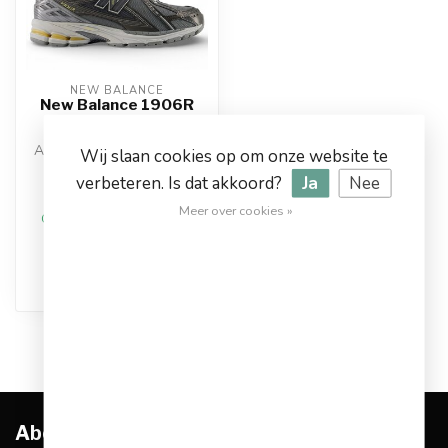
NEW BALANCE
New Balance 1906R
Sneakers
Artikelnummer: U19064S0
Wij slaan cookies op om onze website te
Kleur: Grijs
verbeteren. Is dat akkoord?
Ja
Nee
Materiaal: Synthetisch
€109,95
€159,99
Meer over cookies »
Op werkdagen voor 17.00
besteld, dezelfde dag
verstuurd
Abonneer je op onze nieuwsbrief