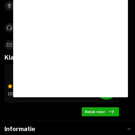
5761 RW Bakel
Netherlands
0492-342670
info@sportskoen.nl
Klantbeoordelingen
9.6
/10
1020 beoordelingen
Bekijk meer
Informatie