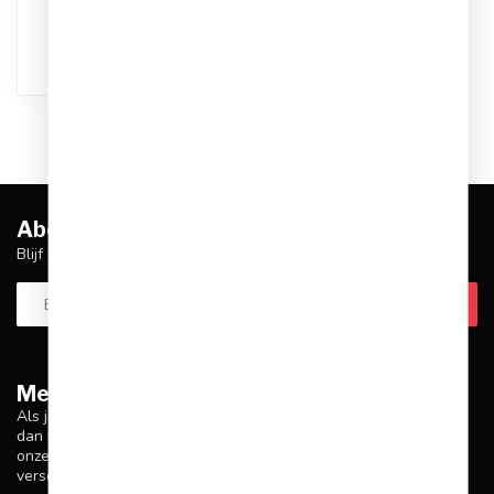
besteld, dezelfde dag
verstuurd
Abonneer je op onze nieuwsbrief
Blijf op de hoogte over onze laatste acties
Meer informatie
Als je vragen hebt over onze producten of je aankoop, zorg er
dan voor dat je onze klantenservicepagina bezoekt. Hier vind je
onze bedrijfsgegevens, antwoorden op veelgestelde vragen en
verschillende manieren om contact met ons op te nemen.