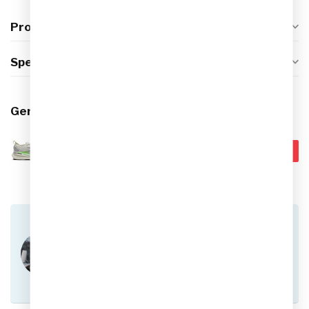
Productomschrijving
Specificaties
Gerelateerde producten
Brooks Glycerin GTS 23
€179,99
Hardloopschoenen Heren
€149,95
Op voorraad
Heb je vragen over dit product?
Of heb je hulp nodig bij het plaatsen van een
bestelling? Aarzel niet om contact op te nemen
met onze klantenservice via
info@sportskoen.nl
of
0492-342670
. We
helpen je graag!