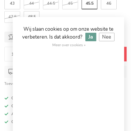
45.5
43
44
44.5
45
46
47.5
48.5
Wij slaan cookies op om onze website te
verbeteren. Is dat akkoord?
Ja
Nee
Maattabel
Meer over cookies »
Toevoegen aan winkelwagen
Op werkdagen voor 17.00 besteld, dezelfde dag verstuurd
Toevoegen om te vergelijken
Deel dit product
Op werkdagen besteld, dezelfde dag verzonden
Grote keuze in topmerken
Altijd hoge kortingen
Gratis verzending vanaf €94,95!