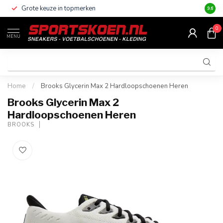
Grote keuze in topmerken
Altijd
9.6
0
MENU
Home
/
Brooks Glycerin Max 2 Hardloopschoenen Heren
Brooks Glycerin Max 2
Hardloopschoenen Heren
BROOKS