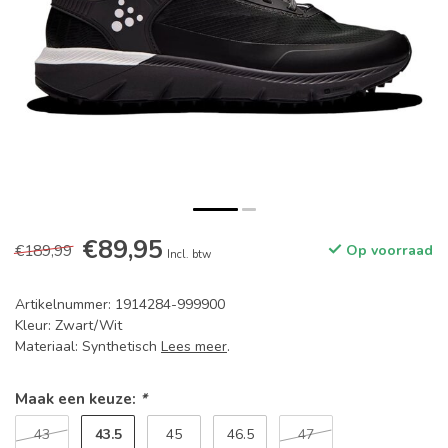
€89,95
€189,99
Op voorraad
Incl. btw
Artikelnummer: 1914284-999900
Kleur: Zwart/Wit
Materiaal: Synthetisch
Lees meer
.
Maak een keuze:
*
43.5
43
45
46.5
47