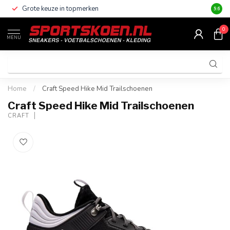
Grote keuze in topmerken
Altijd
9.6
0
MENU
Home
/
Craft Speed Hike Mid Trailschoenen
Craft Speed Hike Mid Trailschoenen
CRAFT