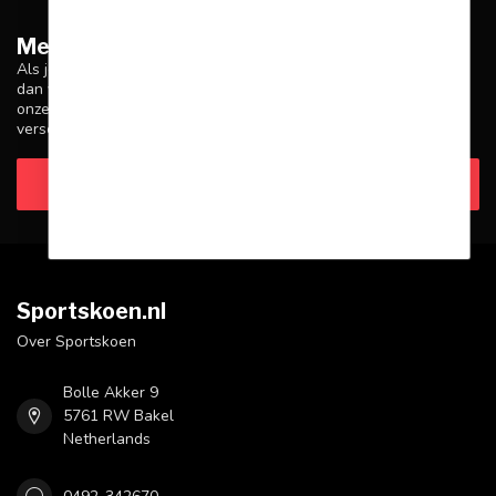
Meer informatie
Als je vragen hebt over onze producten of je aankoop, zorg er
dan voor dat je onze klantenservicepagina bezoekt. Hier vind je
onze bedrijfsgegevens, antwoorden op veelgestelde vragen en
verschillende manieren om contact met ons op te nemen.
Klantenservice
Sportskoen.nl
Over Sportskoen
Bolle Akker 9
5761 RW Bakel
Netherlands