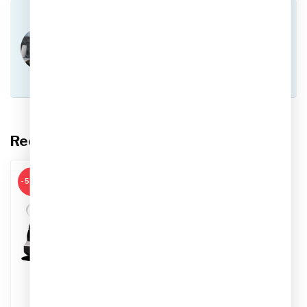
Heb je vragen over dit product?
Of heb je hulp nodig bij het plaatsen van een
bestelling? Aarzel niet om contact op te nemen
met onze klantenservice via
info@sportskoen.nl
of
0492-342670
. We
helpen je graag!
Recent bekeken
-53%
CRAFT