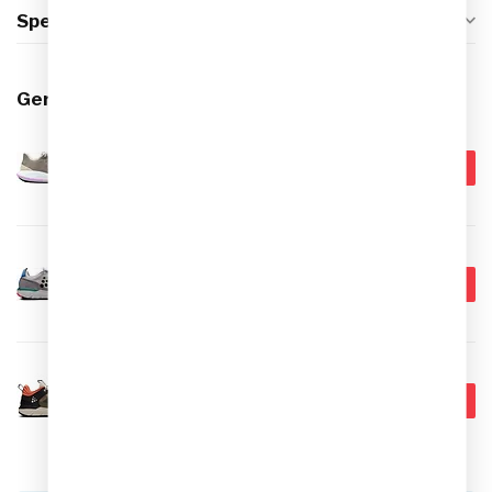
Specificaties
Gerelateerde producten
CRAFT
€139,99
Craft Pacer Dames
Hardloopschoenen
€89,95
Op voorraad
CRAFT
€159,99
Craft ADV Nordic Speed Trail
Hardloopschoenen
€89,95
Op voorraad
CRAFT
€224,99
Craft Speed Hike Mid
Trailschoenen
€89,95
Op voorraad