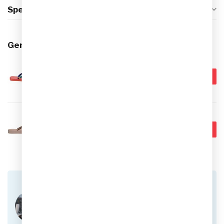
Specificaties
Gerelateerde producten
HAVAIANAS
€49,99
Havaianas Top Verano
Slippers
€19,95
Op voorraad
HAVAIANAS
€49,99
Havaianas Slim Flatform
Slippers
€19,95
Niet op voorraad
Heb je vragen over dit product?
Of heb je hulp nodig bij het plaatsen van een
bestelling? Aarzel niet om contact op te nemen
met onze klantenservice via
info@sportskoen.nl
of
0492-342670
. We