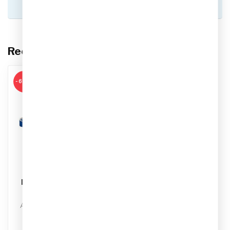
helpen je graag!
Recent bekeken
-60%
HAVAIANAS
Havaianas Top Hello
Kitty Slippers
Artikelnummer: 4145725
3847
Kleur: Azul Blue Star