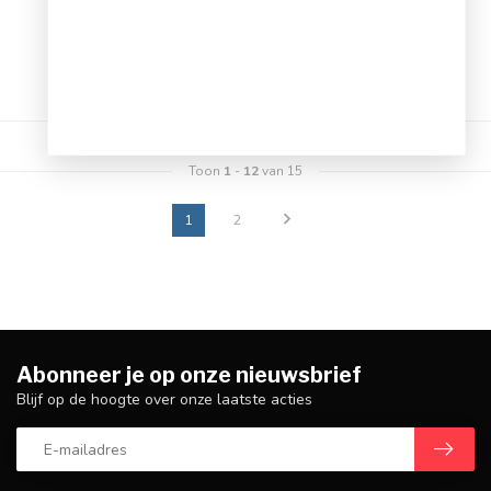
Op werkdagen voor 17.00
besteld, dezelfde dag verstuurd
Toon
1
-
12
van 15
1
2
Abonneer je op onze nieuwsbrief
Blijf op de hoogte over onze laatste acties