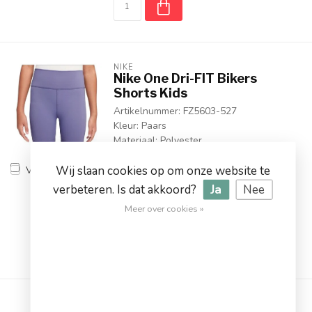
NIKE
Nike One Dri-FIT Bikers
Shorts Kids
Artikelnummer: FZ5603-527
Kleur: Paars
Materiaal: Polyester
€29,95
Wij slaan cookies op om onze website te
Vergelijk
Op voorraad
verbeteren. Is dat akkoord?
Ja
Nee
Op werkdagen voor 17.00
Meer over cookies »
besteld, dezelfde dag verstuurd
NIKE