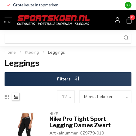
Grote keuze in topmerken
Altijd
9.6
0
MENU
Home
/
Kleding
/
Leggings
Leggings
Filters
NIKE
Nike Pro Tight Sport
Legging Dames Zwart
Artikelnummer: CZ9779-010