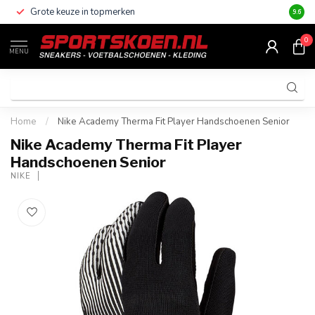
Grote keuze in topmerken
Altijd
9.6
0
MENU
Home
/
Nike Academy Therma Fit Player Handschoenen Senior
Nike Academy Therma Fit Player
Handschoenen Senior
NIKE