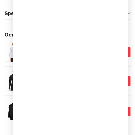
Specificaties
Gerelateerde producten
NIKE
€39,95
Nike Pro Dri-FIT Shirt Heren
€34,95
Op voorraad
NIKE
€39,95
Nike Pro Dri-FIT Shirt Heren
€34,95
Op voorraad
NIKE
€29,95
Nike Dri-Fit Park Ondershirt
Lange Mouwen Zwart
€19,95
Op voorraad