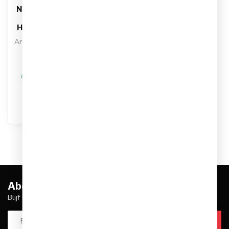
NIKE
Nike Academy Therma
Fit Player
Handschoenen Senior
Artikelnummer: HF0546-011
Kleur: Zwart/Wit
Materiaal: Polyester
€19,95
€34,95
Op werkdagen voor 17.00
besteld, dezelfde dag
verstuurd
Abonneer je op onze nieuwsbrief
Blijf op de hoogte over onze laatste acties