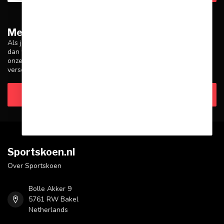
Meer informatie
Als je vragen hebt over onze producten of je aankoop, zorg er
dan voor dat je onze klantenservicepagina bezoekt. Hier vind je
onze bedrijfsgegevens, antwoorden op veelgestelde vragen en
verschillende manieren om contact met ons op te nemen.
Klantenservice
Sportskoen.nl
Over Sportskoen
Bolle Akker 9
5761 RW Bakel
Netherlands