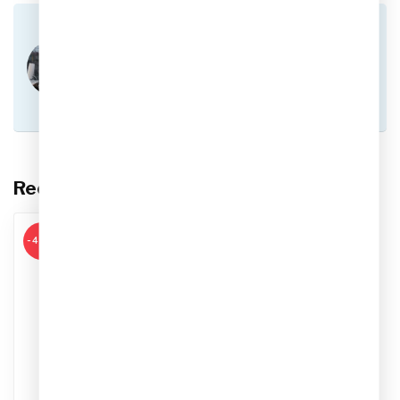
Heb je vragen over dit product?
Of heb je hulp nodig bij het plaatsen van een
bestelling? Aarzel niet om contact op te nemen
met onze klantenservice via
info@sportskoen.nl
of
0492-342670
. We
helpen je graag!
Recent bekeken
-43%