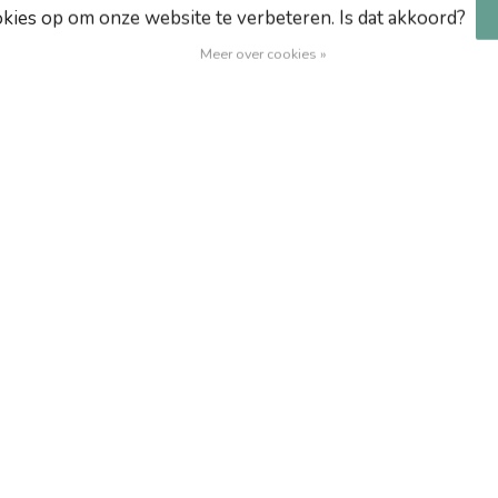
okies op om onze website te verbeteren. Is dat akkoord?
Meer over cookies »
 Nike
re sneakers ter wereld. Deze iconische
witte Nike
fort en is daardoor een favoriet onder zowel
r dagelijks gebruik of een stijlvolle aanvulling
Gerelatee
en gelegenheid.
sketbalschoen, maar al snel groeide het model uit
NIK
Nik
Vooral de klassieke
Nike Air Force 1 ’07
is
rt uitstraling en veelzijdige stylingmogelijkheden.
Op 
en langdurige duurzaamheid. Daarnaast biedt de
 de
Air Force 1 heren
en
Air Force 1 dames
niet
NIK
Nik
Op 