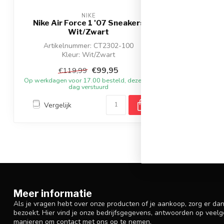
NIKE
Nike Air Force 1 '07 Sneakers
Wit/Zwart
Artikelnummer: CT2302-100
Kleur: Wit/Zwart
Materiaal: Leer
€99,95
€119,99
Op werkdagen voor 17.00 besteld, dezelfde
dag verstuurd
Vergelijk
Meer informatie
Als je vragen hebt over onze producten of je aankoop, zorg er da
bezoekt. Hier vind je onze bedrijfsgegevens, antwoorden op veelg
manieren om contact met ons op te nemen.