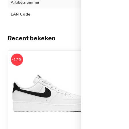
Artikelnummer
CT2302-100-40
EAN Code
019449906302
Recent bekeken
-17%