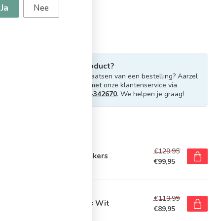
Ja
Nee
Heb je vragen over dit product?
Of heb je hulp nodig bij het plaatsen van een bestelling? Aarzel
niet om contact op te nemen met onze klantenservice via
info@sportskoen.nl
of
0492-342670
. We helpen je graag!
rde producten
E
€129,95
e Air Force 1 '07 LV8 Sneakers
€99,95
voorraad
E
€119,99
e Air Force 1 '07 Sneakers Wit
€89,95
voorraad