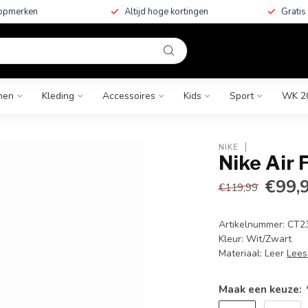
topmerken
Altijd hoge kortingen
Gratis
nen
Kleding
Accessoires
Kids
Sport
WK 2
NIKE
Nike Air 
€99,
€119,99
Artikelnummer: CT2
Kleur: Wit/Zwart
Materiaal: Leer
Lees
Maak een keuze: