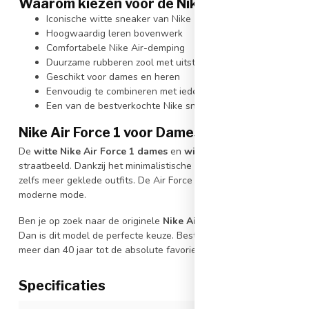
Waarom kiezen voor de Nike Air Force 1 ’07 
Iconische witte sneaker van Nike
Hoogwaardig leren bovenwerk
Comfortabele Nike Air-demping
Duurzame rubberen zool met uitstekende grip
Geschikt voor dames en heren
Eenvoudig te combineren met iedere outfit
Een van de bestverkochte Nike sneakers ooit
Nike Air Force 1 voor Dames en Heren
De
witte Nike Air Force 1 dames
en
witte Nike Air Force 1 her
straatbeeld. Dankzij het minimalistische ontwerp past deze sneaker
zelfs meer geklede outfits. De Air Force 1 is een echte essential
moderne mode.
Ben je op zoek naar de originele
Nike Air Force 1 ’07
,
Air Force 
Dan is dit model de perfecte keuze. Bestel jouw Nike Air Force 
meer dan 40 jaar tot de absolute favorieten behoort.
Specificaties