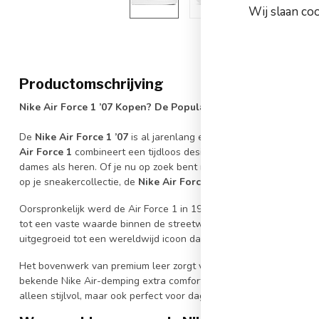
Wij slaan co
Productomschrijving
Nike Air Force 1 ’07 Kopen? De Populairste Witte Sneaker van
De
Nike Air Force 1 ’07
is al jarenlang een van de meest populai
Air Force 1
combineert een tijdloos design met optimaal draagcom
dames als heren. Of je nu op zoek bent naar een casual sneaker voo
op je sneakercollectie, de
Nike Air Force 1
past bij iedere outfit 
Oorspronkelijk werd de Air Force 1 in 1982 geïntroduceerd als ba
tot een vaste waarde binnen de streetwear- en sneakercultuur. 
uitgegroeid tot een wereldwijd icoon dankzij de strakke wit-op-zwa
Het bovenwerk van premium leer zorgt voor een luxe uitstraling 
bekende Nike Air-demping extra comfort bij elke stap. Hierdoor is
alleen stijlvol, maar ook perfect voor dagelijks gebruik.