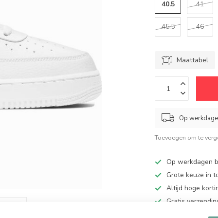
40.5
41
45.5
46
Maattabel
Op werkdagen
Toevoegen om te verge
Op werkdagen be
Grote keuze in 
Altijd hoge kort
Gratis verzendin