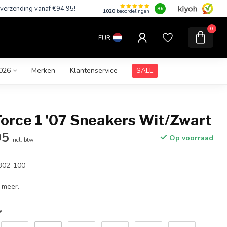
 verzending vanaf €94,95!
9.6
1020
beoordelingen
0
EUR
026
Merken
Klantenservice
SALE
Force 1 '07 Sneakers Wit/Zwart
95
Op voorraad
Incl. btw
302-100
 meer
.
*