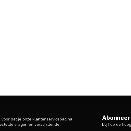
Abonneer 
n voor dat je onze klantenservicepagina
Blijf op de hoo
estelde vragen en verschillende