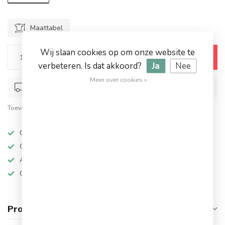
Maattabel
Wij slaan cookies op om onze website te
Toevoegen aan winkelwagen
verbeteren. Is dat akkoord?
Ja
Nee
Meer over cookies »
Op werkdagen voor 17.00 besteld, dezelfde dag verstuurd
Toevoegen om te vergelijken
Deel dit product
Op werkdagen besteld, dezelfde dag verzonden
Grote keuze in topmerken
Altijd hoge kortingen
Gratis verzending vanaf €94,95!
Productomschrijving