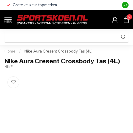
Grote keuze in topmerken
Altijd
9.6
0
MENU
Home
/
Nike Aura Cresent Crossbody Tas (4L)
Nike Aura Cresent Crossbody Tas (4L)
NIKE