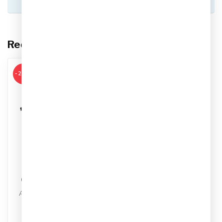
helpen je graag!
Recent bekeken
-20%
NIKE
Nike Aura Cresent
Crossbody Tas (4L)
Artikelnummer: HQ4370-
013
Kleur: Zwart
€39,95
€49,99
Materiaal: Synthetisch