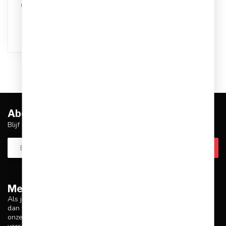
Op werkdagen voor 17.00
besteld, dezelfde dag
verstuurd
Abonneer je op onze nieuwsbrief
Blijf op de hoogte over onze laatste acties
Meer informatie
Als je vragen hebt over onze producten of je aankoop, zorg er
dan voor dat je onze klantenservicepagina bezoekt. Hier vind je
onze bedrijfsgegevens, antwoorden op veelgestelde vragen en