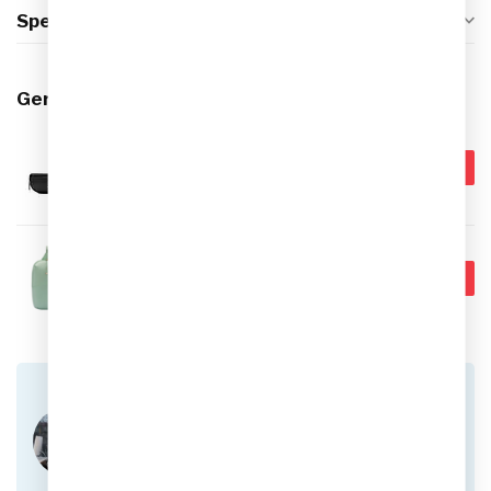
Specificaties
Gerelateerde producten
NIKE
€24,99
Nike Heuptas 2.0 Heritage
Zwart Wit
€19,95
Op voorraad
NIKE
€39,99
Nike Aura Crossbody Tas (5L)
€34,95
Op voorraad
Heb je vragen over dit product?
Of heb je hulp nodig bij het plaatsen van een
bestelling? Aarzel niet om contact op te nemen
met onze klantenservice via
info@sportskoen.nl
of
0492-342670
. We