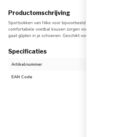
Productomschrijving
Sportsokken van Nike voor bijvoorbeeld voetbal of hockey, de Nike
comfortabele voetbal kousen zorgen voor een goede demping. Nik
gaat glijden in je schoenen. Geschikt voor zowel trainingen als we
Specificaties
Artikelnummer
SX4120-601-3
EAN Code
088477675073