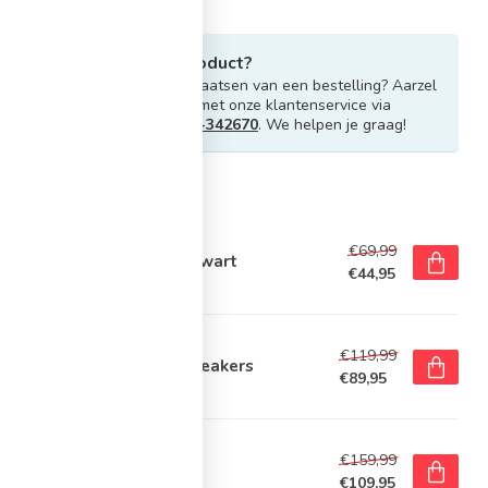
Heb je vragen over dit product?
Of heb je hulp nodig bij het plaatsen van een bestelling? Aarzel
niet om contact op te nemen met onze klantenservice via
info@sportskoen.nl
of
0492-342670
. We helpen je graag!
rde producten
NVERSE
€69,99
verse All Star - Laag - Zwart
€44,95
voorraad
W BALANCE
€119,99
w Balance 530 Dames Sneakers
€89,95
voorraad
E
€159,99
e Air Max 90 Sneakers
€109,95