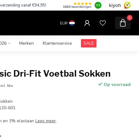
 verzending vanaf €94,95!
9.6
1020
beoordelingen
0
EUR
026
Merken
Klantenservice
SALE
sic Dri-Fit Voetbal Sokken
Op voorraad
Incl. btw
 Sokken
120-601
on en 3% elastaan
Lees meer
.
*