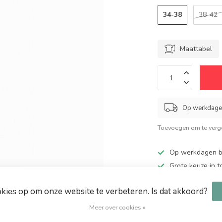
34-38
38-42
Maattabel
Op werkdagen
Toevoegen om te verge
Op werkdagen be
Grote keuze in 
Altijd hoge kort
okies op om onze website te verbeteren. Is dat akkoord?
Gratis verzendin
Meer over cookies »