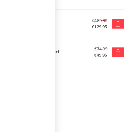
voorraad
W BALANCE
€189,99
w Balance 9060 Sneakers
€129,95
voorraad
NVERSE
€74,99
nverse All Star Hoog Zwart
€49,95
voorraad