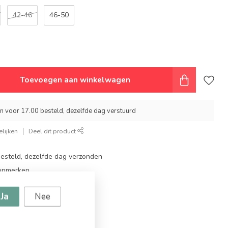
42-46
46-50
Toevoegen aan winkelwagen
 voor 17.00 besteld, dezelfde dag verstuurd
lijken
Deel dit product
steld, dezelfde dag verzonden
topmerken
ingen
Ja
Nee
g vanaf €94,95!