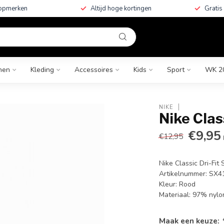
topmerken
Altijd hoge kortingen
Gratis
nen
Kleding
Accessoires
Kids
Sport
WK 2
NIKE
Nike Clas
€9,95
€12,95
Nike Classic Dri-Fit
Artikelnummer: SX4
Kleur: Rood
Materiaal: 97% nyl
Maak een keuze: