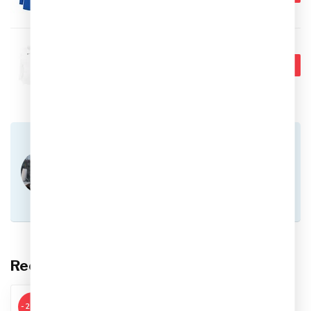
Op voorraad
NIKE
€24,99
Nike Dri-FIT Park Ondershirt
Lange Mouwen Kids
€17,95
Op voorraad
Heb je vragen over dit product?
Of heb je hulp nodig bij het plaatsen van een
bestelling? Aarzel niet om contact op te nemen
met onze klantenservice via
info@sportskoen.nl
of
0492-342670
. We
helpen je graag!
Recent bekeken
-28%