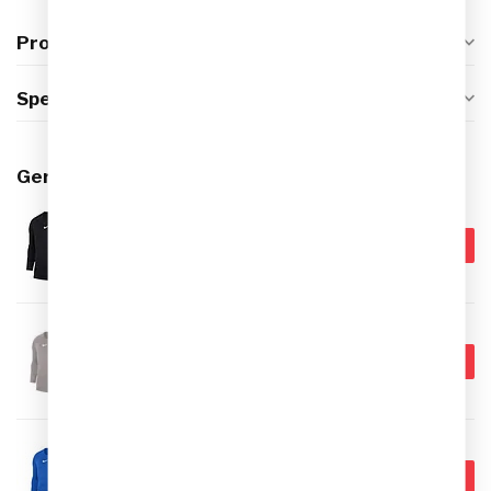
Productomschrijving
Specificaties
Gerelateerde producten
NIKE
€24,95
Nike Dri-FIT Park Ondershirt
Lange Mouwen Kids
€17,95
Op voorraad
NIKE
€24,99
Nike Dri-FIT Park Ondershirt
Lange Mouwen Kids
€17,95
Op voorraad
NIKE
€24,99
Nike Dri-FIT Park Ondershirt
Lange Mouwen Kids
€17,95