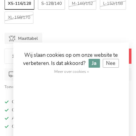
XS-116/128
S-128/140
M-140/152
L-152/158
XL-158/170
Maattabel
Wij slaan cookies op om onze website te
Toevoegen aan winkelwagen
verbeteren. Is dat akkoord?
Ja
Nee
Meer over cookies »
Op werkdagen voor 17.00 besteld, dezelfde dag verstuurd
Toevoegen om te vergelijken
Deel dit product
Op werkdagen besteld, dezelfde dag verzonden
Grote keuze in topmerken
Altijd hoge kortingen
Gratis verzending vanaf €94,95!