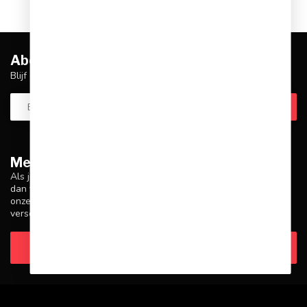
Abonneer je op onze nieuwsbrief
Blijf op de hoogte over onze laatste acties
Meer informatie
Als je vragen hebt over onze producten of je aankoop, zorg er
dan voor dat je onze klantenservicepagina bezoekt. Hier vind je
onze bedrijfsgegevens, antwoorden op veelgestelde vragen en
verschillende manieren om contact met ons op te nemen.
Klantenservice