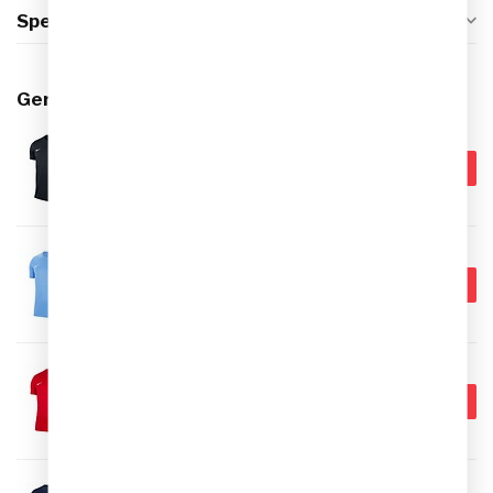
Specificaties
Gerelateerde producten
NIKE
€22,99
Nike Park VII SS Shirt Heren -
Zwart
€14,95
Op voorraad
NIKE
€22,95
Nike Park VII SS Shirt Heren -
Lichtblauw
€14,95
Op voorraad
NIKE
€22,95
Nike Park VII SS Shirt Heren -
Rood
€14,95
Op voorraad
NIKE