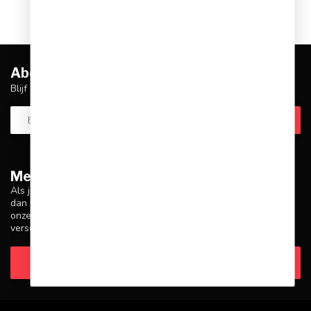
Abonneer je op onze nieuwsbrief
Blijf op de hoogte over onze laatste acties
Meer informatie
Als je vragen hebt over onze producten of je aankoop, zorg er
dan voor dat je onze klantenservicepagina bezoekt. Hier vind je
onze bedrijfsgegevens, antwoorden op veelgestelde vragen en
verschillende manieren om contact met ons op te nemen.
Klantenservice