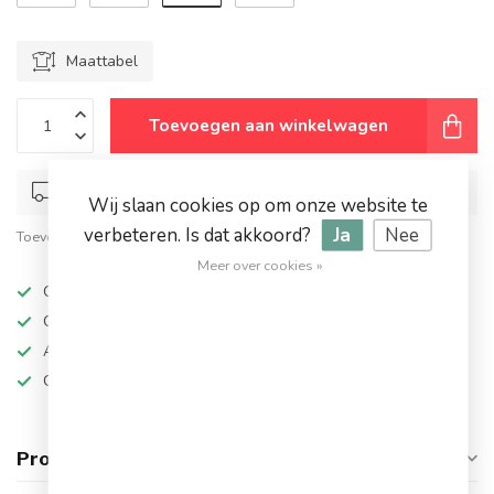
Maattabel
Toevoegen aan winkelwagen
Op werkdagen voor 17.00 besteld, dezelfde dag verstuurd
Wij slaan cookies op om onze website te
verbeteren. Is dat akkoord?
Ja
Nee
Toevoegen om te vergelijken
Deel dit product
Meer over cookies »
Op werkdagen besteld, dezelfde dag verzonden
Grote keuze in topmerken
Altijd hoge kortingen
Gratis verzending vanaf €94,95!
Productomschrijving