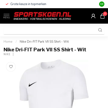
Grote keuze in topmerken
Altijd
9.6
0
MENU
Home
/
Nike Dri-FIT Park VII SS Shirt - Wit
Nike Dri-FIT Park VII SS Shirt - Wit
NIKE