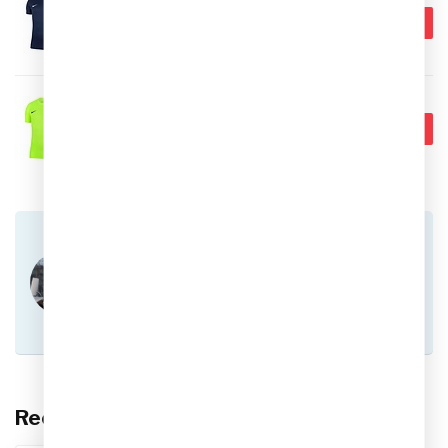
€22,99
Nike Park VII SS Shirt Heren -
Donkerblauw
€14,95
Op voorraad
NIKE
€22,99
Nike Park VII SS Shirt Heren -
Fluogeel
€14,95
Op voorraad
Heb je vragen over dit product?
Of heb je hulp nodig bij het plaatsen van een
bestelling? Aarzel niet om contact op te nemen
met onze klantenservice via
info@sportskoen.nl
of
0492-342670
. We
helpen je graag!
Recent bekeken