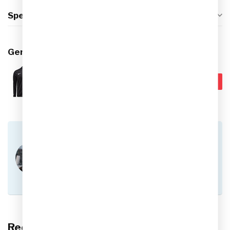
Specificaties
Gerelateerde producten
Nike Track Vest Dri-FIT Strike
€69,99
26 Heren
€49,95
Op voorraad
Heb je vragen over dit product?
Of heb je hulp nodig bij het plaatsen van een
bestelling? Aarzel niet om contact op te nemen
met onze klantenservice via
info@sportskoen.nl
of
0492-342670
. We
helpen je graag!
Recent bekeken