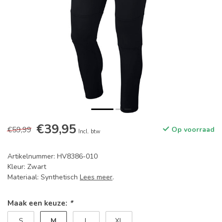
€39,95
€59,99
Op voorraad
Incl. btw
Artikelnummer: HV8386-010
Kleur: Zwart
Materiaal: Synthetisch
Lees meer
.
Maak een keuze:
*
M
S
L
XL