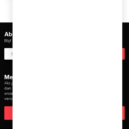
Abonneer je op onze nieuwsbrief
Blijf op de hoogte over onze laatste acties
Meer informatie
Als je vragen hebt over onze producten of je aankoop, zorg er
dan voor dat je onze klantenservicepagina bezoekt. Hier vind je
onze bedrijfsgegevens, antwoorden op veelgestelde vragen en
verschillende manieren om contact met ons op te nemen.
Klantenservice