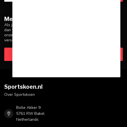
Meer informatie
Als je vragen hebt over onze producten of je aankoop, zorg er
dan voor dat je onze klantenservicepagina bezoekt. Hier vind je
onze bedrijfsgegevens, antwoorden op veelgestelde vragen en
verschillende manieren om contact met ons op te nemen.
Klantenservice
Sportskoen.nl
Over Sportskoen
Bolle Akker 9
5761 RW Bakel
Netherlands