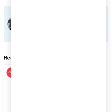
Heb je vragen over dit product?
Of heb je hulp nodig bij het plaatsen van een
bestelling? Aarzel niet om contact op te nemen
met onze klantenservice via
info@sportskoen.nl
of
0492-342670
. We
helpen je graag!
Recent bekeken
-33%