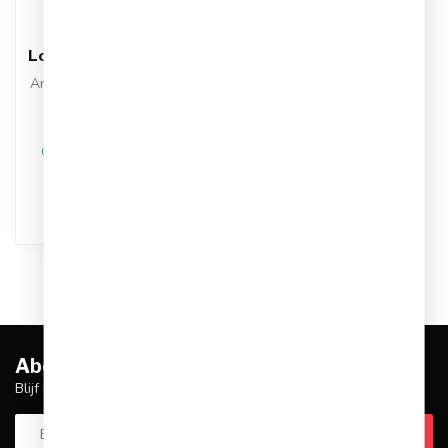
NIKE
Nike Dri-FIT Swift
Longsleeve Top Dames
Artikelnummer: IB1998-634
Kleur: Paars
Materiaal: Polyester
€39,95
€59,99
Op werkdagen voor 17.00
besteld, dezelfde dag
verstuurd
Abonneer je op onze nieuwsbrief
Blijf op de hoogte over onze laatste acties