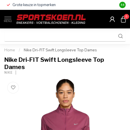
Grote keuze in topmerken
Altijd
9.6
0
MENU
Home
/
Nike Dri-FIT Swift Longsleeve Top Dames
Nike Dri-FIT Swift Longsleeve Top
Dames
NIKE