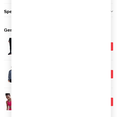
Specificaties
Gerelateerde producten
NIKE
€64,99
Nike Dri-FIT Tempo Tight
Legging Dames
€59,95
Op voorraad
NIKE
€79,99
Nike Dri-FIT Stride Tempo Jack
Dames
€49,95
Op voorraad
NIKE
€44,99
Nike Swoosh Medium Support
Sport BH Dames
€39,95
Niet op voorraad