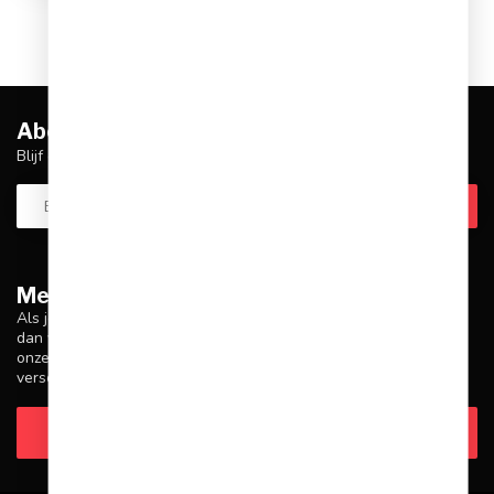
Abonneer je op onze nieuwsbrief
Blijf op de hoogte over onze laatste acties
Meer informatie
Als je vragen hebt over onze producten of je aankoop, zorg er
dan voor dat je onze klantenservicepagina bezoekt. Hier vind je
onze bedrijfsgegevens, antwoorden op veelgestelde vragen en
verschillende manieren om contact met ons op te nemen.
Klantenservice