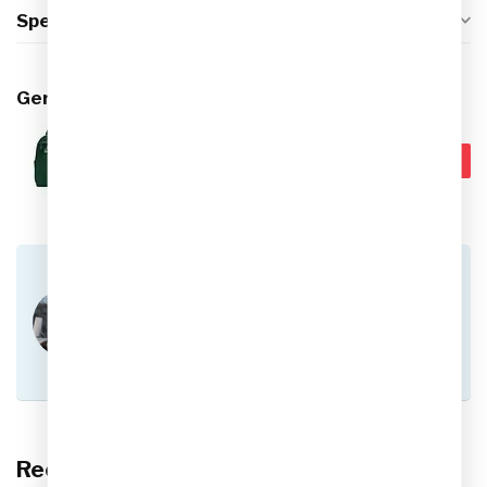
Specificaties
Gerelateerde producten
NIKE
€37,99
Nike Element Rugzak (21L)
€29,95
Op voorraad
Heb je vragen over dit product?
Of heb je hulp nodig bij het plaatsen van een
bestelling? Aarzel niet om contact op te nemen
met onze klantenservice via
info@sportskoen.nl
of
0492-342670
. We
helpen je graag!
Recent bekeken