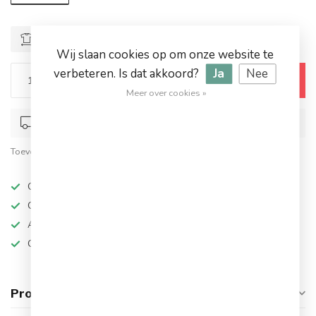
Maattabel
Wij slaan cookies op om onze website te
verbeteren. Is dat akkoord?
Ja
Nee
Toevoegen aan winkelwagen
Meer over cookies »
Op werkdagen voor 17.00 besteld, dezelfde dag verstuurd
Toevoegen om te vergelijken
Deel dit product
Op werkdagen besteld, dezelfde dag verzonden
Grote keuze in topmerken
Altijd hoge kortingen
Gratis verzending vanaf €94,95!
Productomschrijving