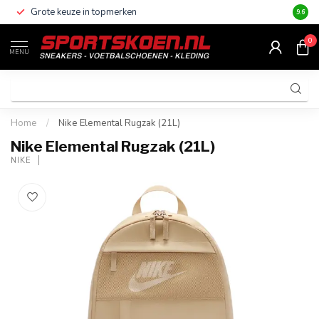
Grote keuze in topmerken
Altijd
9.6
0
MENU
Home
/
Nike Elemental Rugzak (21L)
Nike Elemental Rugzak (21L)
NIKE