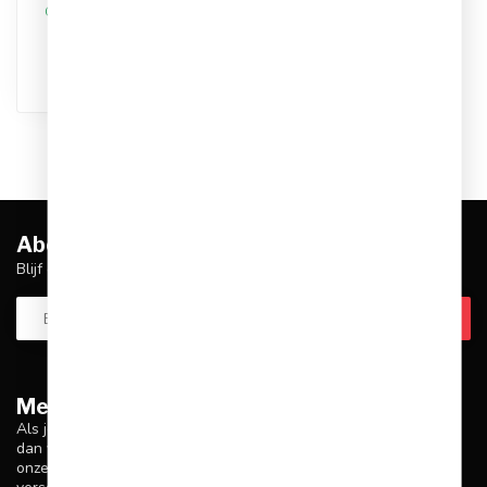
Op werkdagen voor 17.00
besteld, dezelfde dag
verstuurd
Abonneer je op onze nieuwsbrief
Blijf op de hoogte over onze laatste acties
Meer informatie
Als je vragen hebt over onze producten of je aankoop, zorg er
dan voor dat je onze klantenservicepagina bezoekt. Hier vind je
onze bedrijfsgegevens, antwoorden op veelgestelde vragen en