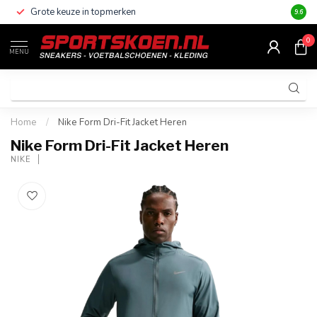
Grote keuze in topmerken
Altijd
9.6
0
MENU
Home
/
Nike Form Dri-Fit Jacket Heren
Nike Form Dri-Fit Jacket Heren
NIKE