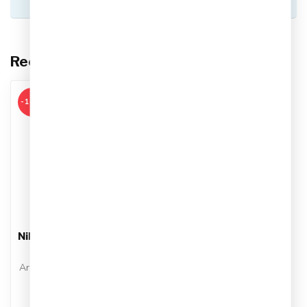
helpen je graag!
Recent bekeken
-19%
NIKE
Nike Form Dri-Fit Jacket
Heren
Artikelnummer: FB7482-382
Kleur: Azul
Materiaal: Synthetisch
€64,95
€79,99