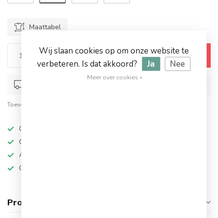
Maattabel
Wij slaan cookies op om onze website te
Toevoegen aan winkelwagen
verbeteren. Is dat akkoord?
Ja
Nee
Meer over cookies »
Op werkdagen voor 17.00 besteld, dezelfde dag verstuurd
Toevoegen om te vergelijken
Deel dit product
Op werkdagen besteld, dezelfde dag verzonden
Grote keuze in topmerken
Altijd hoge kortingen
Gratis verzending vanaf €94,95!
Productomschrijving