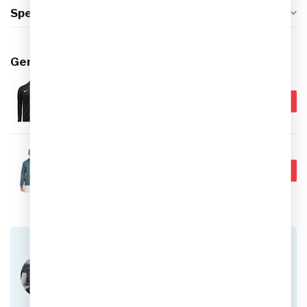
Specificaties
Gerelateerde producten
Nike Track Vest Dri-FIT Strike
€69,99
26 Heren
€49,95
Op voorraad
NIKE
€69,99
Nike Dri-FIT UV Flex Fleece
Vest Heren
€54,95
Op voorraad
Heb je vragen over dit product?
Of heb je hulp nodig bij het plaatsen van een
bestelling? Aarzel niet om contact op te nemen
met onze klantenservice via
info@sportskoen.nl
of
0492-342670
. We