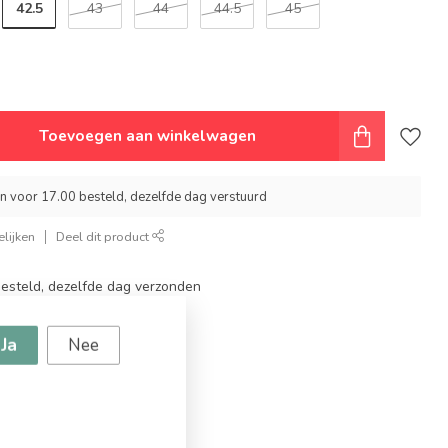
42.5
43
44
44.5
45
Toevoegen aan winkelwagen
 voor 17.00 besteld, dezelfde dag verstuurd
lijken
Deel dit product
steld, dezelfde dag verzonden
topmerken
ingen
Ja
Nee
g vanaf €94,95!