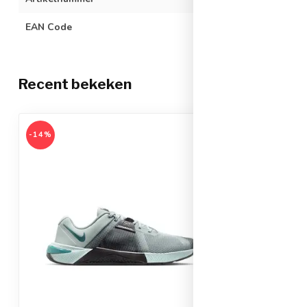
EAN Code
019872989923
Recent bekeken
-14%