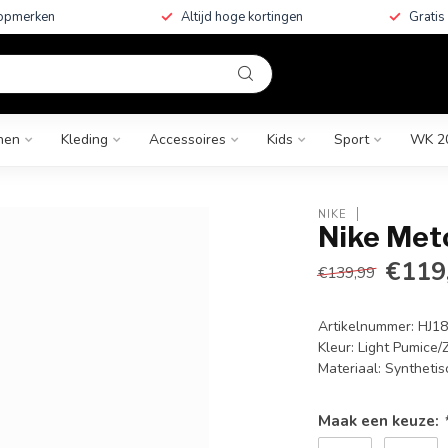
topmerken
Altijd hoge kortingen
Gratis
nen
Kleding
Accessoires
Kids
Sport
WK 2
NIKE
Nike Met
€119
€139,99
Artikelnummer: HJ1
Kleur: Light Pumice/
Materiaal: Syntheti
Maak een keuze: