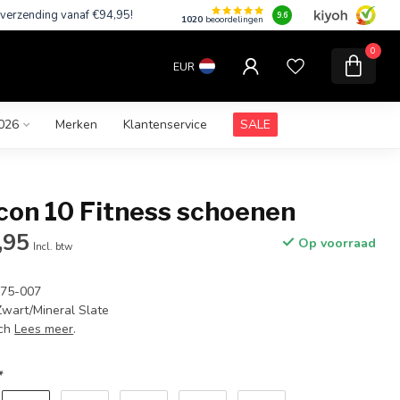
 verzending vanaf €94,95!
9.6
1020
beoordelingen
0
EUR
026
Merken
Klantenservice
SALE
con 10 Fitness schoenen
,95
Op voorraad
Incl. btw
875-007
Zwart/Mineral Slate
sch
Lees meer
.
*