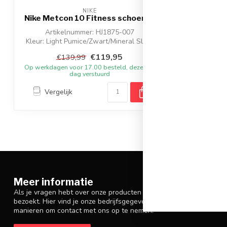
NIKE
Nike Metcon 10 Fitness schoenen
Artikelnummer: HJ1875-007
Kleur: Light Pumice/Zwart/Mineral Slate
Materiaal: S...
€119,95
€139,99
Op werkdagen voor 17.00 besteld, dezelfde
dag verstuurd
Vergelijk
Meer informatie
Als je vragen hebt over onze producten of je aankoop, zorg er da
bezoekt. Hier vind je onze bedrijfsgegevens, antwoorden op veelg
manieren om contact met ons op te nemen.