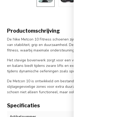
Productomschrijving
De Nike Metcon 10 Fitness schoenen zijn ontworpen voor intensi
van stabiliteit, grip en duurzaamheid. Deze trainingsschoenen zijn 
fitness, waarbij maximale ondersteuning essentieel is.
Het stevige bovenwerk zorgt voor een veilige, omsluitende pasvorm,
en balans biedt tijdens zware lifts en explosieve bewegingen. Da
tijdens dynamische oefeningen zoals sprongen en korte sprints.
De Metcon 10 is ontwikkeld om bestand te zijn tegen intensief ge
slijtagegevoelige zones voor extra duurzaamheid. Het sportieve 
schoen niet alleen functioneel, maar ook stijlvol.
Specificaties
Artikelnummer
HJ1875-007