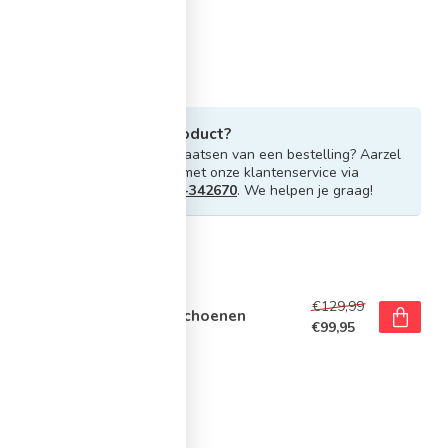
Heb je vragen over dit product?
Of heb je hulp nodig bij het plaatsen van een bestelling? Aarzel
niet om contact op te nemen met onze klantenservice via
info@sportskoen.nl
of
0492-342670
. We helpen je graag!
rde producten
E
€129,99
e Free Metcon 6 Fitnessschoenen
€99,95
voorraad