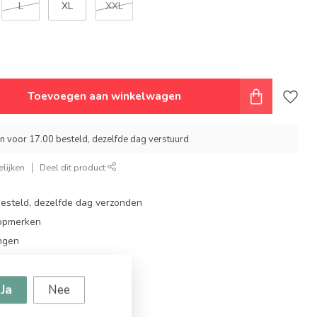
L
XL
XXL
Toevoegen aan winkelwagen
 voor 17.00 besteld, dezelfde dag verstuurd
lijken
Deel dit product
steld, dezelfde dag verzonden
topmerken
ingen
g vanaf €94,95!
Ja
Nee