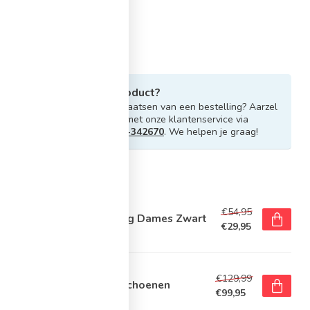
Heb je vragen over dit product?
Of heb je hulp nodig bij het plaatsen van een bestelling? Aarzel
niet om contact op te nemen met onze klantenservice via
info@sportskoen.nl
of
0492-342670
. We helpen je graag!
rde producten
E
€54,95
ke Pro Tight Sport Legging Dames Zwart
€29,95
voorraad
E
€129,99
e Free Metcon 6 Fitnessschoenen
€99,95
voorraad