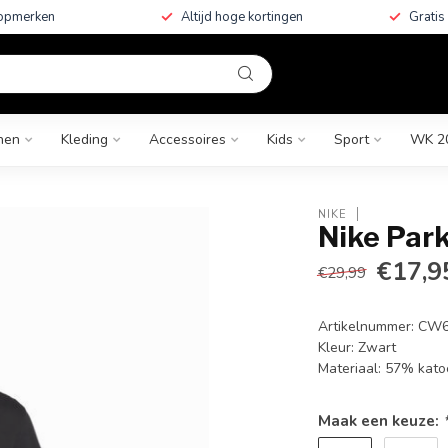
topmerken
Altijd hoge kortingen
Gratis
nen
Kleding
Accessoires
Kids
Sport
WK 2
NIKE
Nike Park
€17,9
€29,99
Artikelnummer: CW
Kleur: Zwart
Materiaal: 57% kat
Maak een keuze: