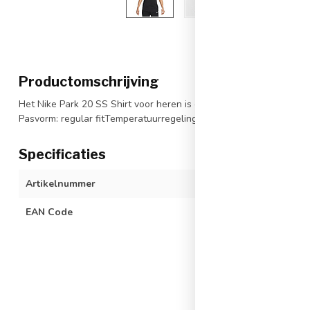
Productomschrijving
Het Nike Park 20 SS Shirt voor heren is een sportshirt met korte 
Pasvorm: regular fitTemperatuurregeling: Dri-Fit technologie houd
Specificaties
Artikelnummer
CW6952-010
EAN Code
019450237762