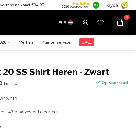
 verzending vanaf €94,95!
9.6
1020
beoordelingen
0
EUR
026
Merken
Klantenservice
SALE
 20 SS Shirt Heren - Zwart
5
Op voorraad
Incl. btw
6952-010
oen - 43% polyester
Lees meer
.
*