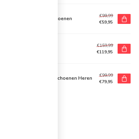
E
€99,99
ke Free 2025 Hardloopschoenen
€59,95
voorraad
ooks Adrenaline GTS 25
€159,99
rdloopschoenen Heren
€119,95
t op voorraad
E
€99,99
ke Journey Run Hardloopschoenen Heren
€79,95
voorraad