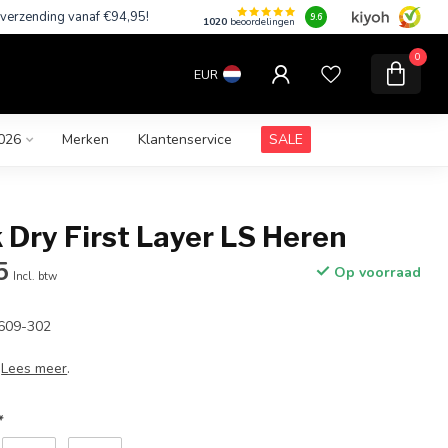
 verzending vanaf €94,95!
9.6
1020
beoordelingen
0
EUR
026
Merken
Klantenservice
SALE
 Dry First Layer LS Heren
5
Op voorraad
Incl. btw
2609-302
r
Lees meer
.
*