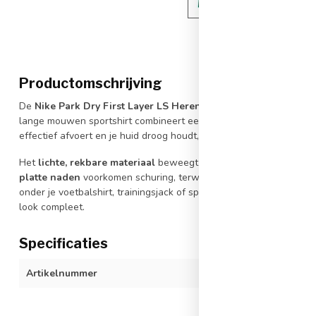
Productomschrijving
De
Nike Park Dry First Layer LS Heren
is ontworpen als de per
lange mouwen sportshirt combineert een
strakke, atletische pa
effectief afvoert en je huid droog houdt, zelfs tijdens de meest in
Het
lichte, rekbare materiaal
beweegt soepel met je mee, waardo
platte naden
voorkomen schuring, terwijl de
slanke pasvorm
erv
onder je voetbalshirt, trainingsjack of sportoutfit. Het subtiele
Nik
look compleet.
Specificaties
Artikelnummer
AV2609-302