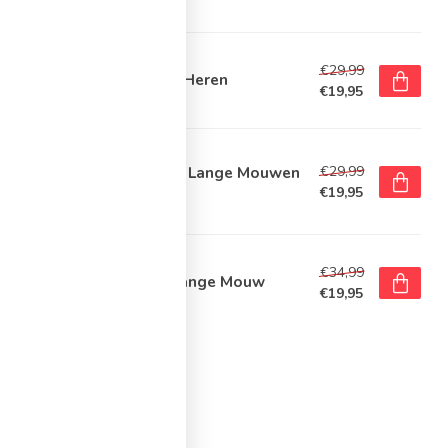
voorraad
E
€29,99
e Park Dry First Layer LS Heren
€19,95
t op voorraad
E
€29,99
e Dri-FIT Park Ondershirt Lange Mouwen
ichtblauw Wit
€19,95
voorraad
E
€34,99
e Park First Layer Shirt Lange Mouw
€19,95
voorraad