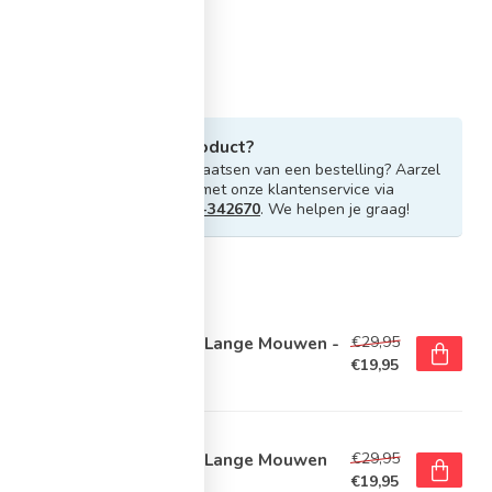
Heb je vragen over dit product?
Of heb je hulp nodig bij het plaatsen van een bestelling? Aarzel
niet om contact op te nemen met onze klantenservice via
info@sportskoen.nl
of
0492-342670
. We helpen je graag!
rde producten
E
€29,95
e Dri-Fit Park Ondershirt Lange Mouwen -
vy
€19,95
voorraad
E
€29,95
e Dri-Fit Park Ondershirt Lange Mouwen
art
€19,95