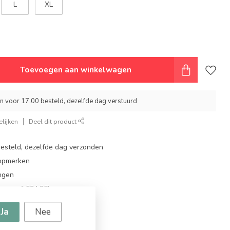
L
XL
Toevoegen aan winkelwagen
 voor 17.00 besteld, dezelfde dag verstuurd
lijken
Deel dit product
steld, dezelfde dag verzonden
topmerken
ingen
g vanaf €94,95!
Ja
Nee