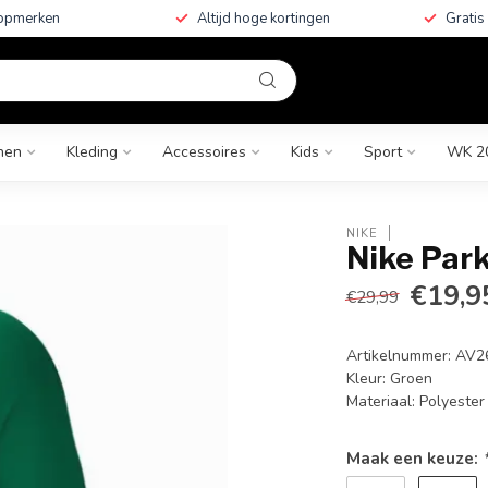
topmerken
Altijd hoge kortingen
Gratis
nen
Kleding
Accessoires
Kids
Sport
WK 2
NIKE
Nike Park
€19,9
€29,99
Artikelnummer: AV
Kleur: Groen
Materiaal: Polyeste
Maak een keuze: