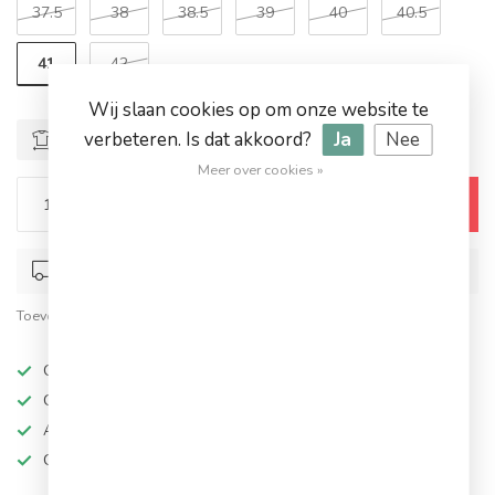
37.5
38
38.5
39
40
40.5
41
42
Wij slaan cookies op om onze website te
verbeteren. Is dat akkoord?
Ja
Nee
Maattabel
Meer over cookies »
Toevoegen aan winkelwagen
Op werkdagen voor 17.00 besteld, dezelfde dag verstuurd
Toevoegen om te vergelijken
Deel dit product
Op werkdagen besteld, dezelfde dag verzonden
Grote keuze in topmerken
Altijd hoge kortingen
Gratis verzending vanaf €94,95!