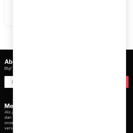
besteld, dezelfde dag
verstuurd
Abonneer je op onze nieuwsbrief
Blijf op de hoogte over onze laatste acties
Meer informatie
Als je vragen hebt over onze producten of je aankoop, zorg er
dan voor dat je onze klantenservicepagina bezoekt. Hier vind je
onze bedrijfsgegevens, antwoorden op veelgestelde vragen en
verschillende manieren om contact met ons op te nemen.