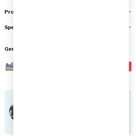
Productomschrijving
Specificaties
Gerelateerde producten
Brooks Adrenaline GTS 24
€149,99
Hardloopschoenen Dames
€89,95
Op voorraad
Heb je vragen over dit product?
Of heb je hulp nodig bij het plaatsen van een
bestelling? Aarzel niet om contact op te nemen
met onze klantenservice via
info@sportskoen.nl
of
0492-342670
. We
helpen je graag!