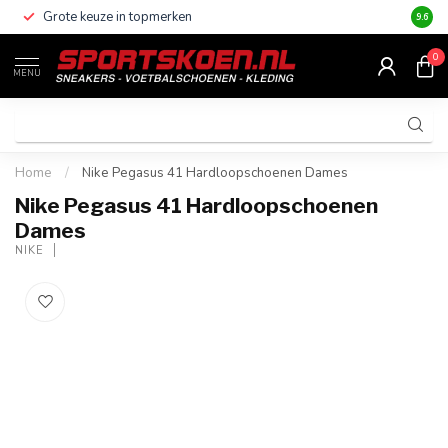
Grote keuze in topmerken
Altijd
9.6
0
MENU
Home
/
Nike Pegasus 41 Hardloopschoenen Dames
Nike Pegasus 41 Hardloopschoenen
Dames
NIKE