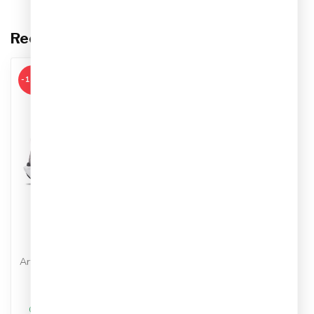
Recent bekeken
-15%
NIKE
Nike Pegasus 41
Hardloopschoenen
Dames
Artikelnummer: FD2723-014
Kleur: Plt Violet/Biet
Materiaal: Synthetisch
€109,95
€129,99
Op werkdagen voor 17.00