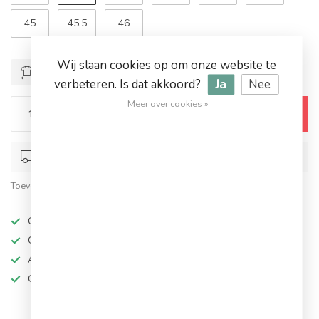
45
45.5
46
Wij slaan cookies op om onze website te
Maattabel
verbeteren. Is dat akkoord?
Ja
Nee
Meer over cookies »
Toevoegen aan winkelwagen
Op werkdagen voor 17.00 besteld, dezelfde dag verstuurd
Toevoegen om te vergelijken
Deel dit product
Op werkdagen besteld, dezelfde dag verzonden
Grote keuze in topmerken
Altijd hoge kortingen
Gratis verzending vanaf €94,95!