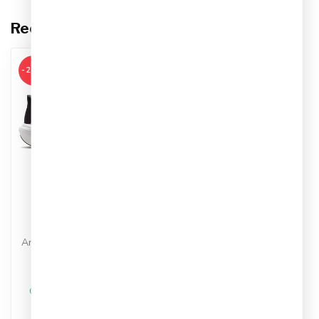
Recent bekeken
-20%
NIKE
Nike Pegasus 42
Hardloopschoenen
Artikelnummer: IB1873-001
Kleur: Zwart
Materiaal: Synthetisch
€119,95
€149,99
Op werkdagen voor 17.00
besteld, dezelfde dag
verstuurd