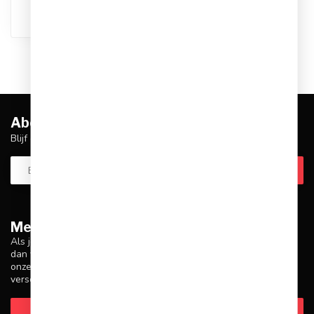
Abonneer je op onze nieuwsbrief
Blijf op de hoogte over onze laatste acties
Meer informatie
Als je vragen hebt over onze producten of je aankoop, zorg er
dan voor dat je onze klantenservicepagina bezoekt. Hier vind je
onze bedrijfsgegevens, antwoorden op veelgestelde vragen en
verschillende manieren om contact met ons op te nemen.