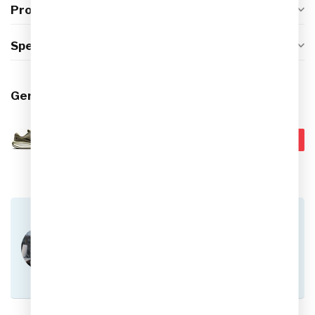
Productomschrijving
Specificaties
Gerelateerde producten
NIKE
€99,99
Nike Journey Run
Hardloopschoenen Heren
€79,95
Op voorraad
Heb je vragen over dit product?
Of heb je hulp nodig bij het plaatsen van een
bestelling? Aarzel niet om contact op te nemen
met onze klantenservice via
info@sportskoen.nl
of
0492-342670
. We
helpen je graag!