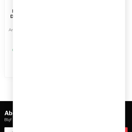
NIKE
Nike Primary Fleece
Dri-FIT Joggingbroek
Heren
Artikelnummer: FZ0975-390
Kleur: Groen
Materiaal: Synthetisch
€44,95
€74,99
Op werkdagen voor 17.00
besteld, dezelfde dag
verstuurd
Abonneer je op onze nieuwsbrief
Blijf op de hoogte over onze laatste acties