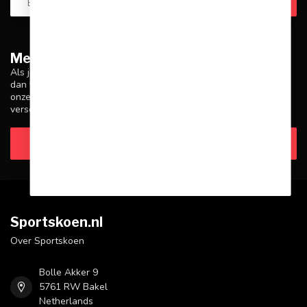
Meer informatie
Als je vragen hebt over onze producten of je aankoop, zorg er
dan voor dat je onze klantenservicepagina bezoekt. Hier vind je
onze bedrijfsgegevens, antwoorden op veelgestelde vragen en
verschillende manieren om contact met ons op te nemen.
Klantenservice
Sportskoen.nl
Over Sportskoen
Bolle Akker 9
5761 RW Bakel
Netherlands