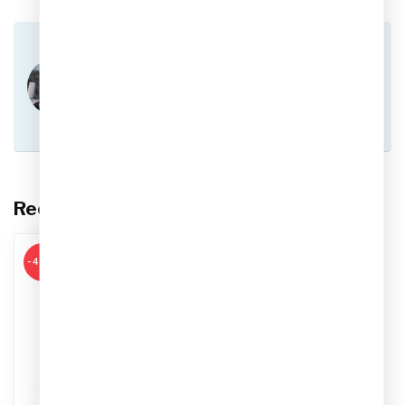
Heb je vragen over dit product?
Of heb je hulp nodig bij het plaatsen van een
bestelling? Aarzel niet om contact op te nemen
met onze klantenservice via
info@sportskoen.nl
of
0492-342670
. We
helpen je graag!
Recent bekeken
-40%