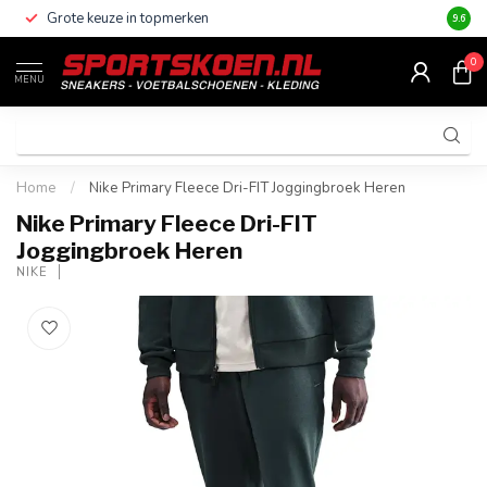
Grote keuze in topmerken
Altijd
9.6
0
MENU
Home
/
Nike Primary Fleece Dri-FIT Joggingbroek Heren
Nike Primary Fleece Dri-FIT
Joggingbroek Heren
NIKE