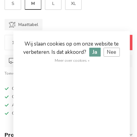
M
S
L
XL
Maattabel
Toevoegen aan winkelwagen
Wij slaan cookies op om onze website te
verbeteren. Is dat akkoord?
Ja
Nee
Meer over cookies »
Op werkdagen voor 17.00 besteld, dezelfde dag verstuurd
Toevoegen om te vergelijken
Deel dit product
Op werkdagen besteld, dezelfde dag verzonden
Grote keuze in topmerken
Altijd hoge kortingen
Gratis verzending vanaf €94,95!
Productomschrijving