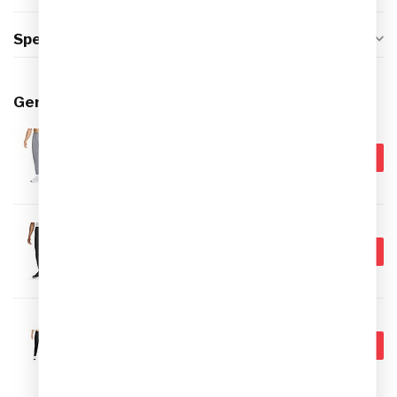
Specificaties
Gerelateerde producten
NIKE
€69,99
Nike Dri-FIT Challenger
Trainingsbroek Heren
€54,95
Op voorraad
NIKE
€74,99
Nike Unlimited Trainingsbroek
Heren
€59,95
Op voorraad
NIKE
€74,99
Nike Miler Dri-FIT Knit
Hardloopbroek voor heren
€64,95
Op voorraad