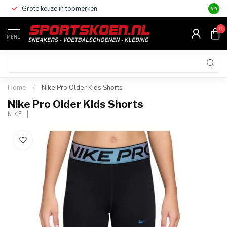
Grote keuze in topmerken
Altijd
9.6
0
MENU
Home
/
Nike Pro Older Kids Shorts
Nike Pro Older Kids Shorts
NIKE