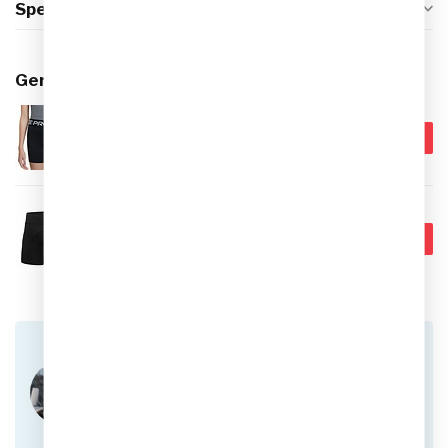
Specificaties
Gerelateerde producten
NIKE
€27,95
Nike Pro Dri-FIT Shorts Kids
€24,95
Op voorraad
NIKE
€44,99
Nike Dry Gardien I Compressie
Keepersbroekje Kids
€29,95
Op voorraad
Heb je vragen over dit product?
Of heb je hulp nodig bij het plaatsen van een
bestelling? Aarzel niet om contact op te nemen
met onze klantenservice via
info@sportskoen.nl
of
0492-342670
. We
helpen je graag!