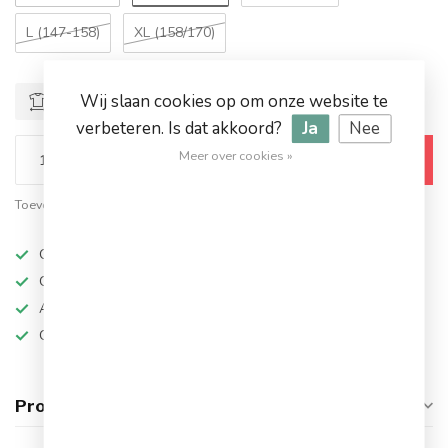
L (147-158)
XL (158/170)
Wij slaan cookies op om onze website te
Maattabel
verbeteren. Is dat akkoord?
Ja
Nee
Meer over cookies »
Toevoegen aan winkelwagen
Toevoegen om te vergelijken
Deel dit product
Op werkdagen besteld, dezelfde dag verzonden
Grote keuze in topmerken
Altijd hoge kortingen
Gratis verzending vanaf €94,95!
Productomschrijving