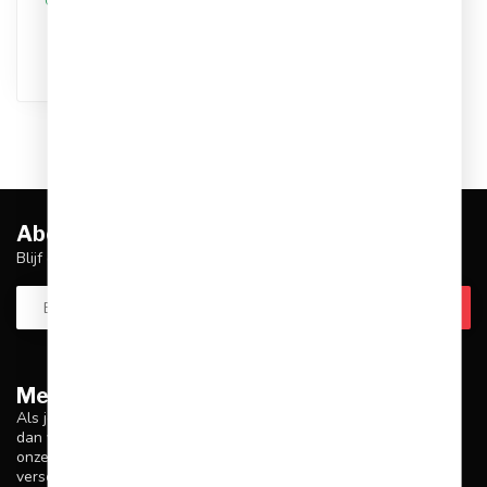
Op werkdagen voor 17.00
besteld, dezelfde dag
verstuurd
Abonneer je op onze nieuwsbrief
Blijf op de hoogte over onze laatste acties
Meer informatie
Als je vragen hebt over onze producten of je aankoop, zorg er
dan voor dat je onze klantenservicepagina bezoekt. Hier vind je
onze bedrijfsgegevens, antwoorden op veelgestelde vragen en
verschillende manieren om contact met ons op te nemen.