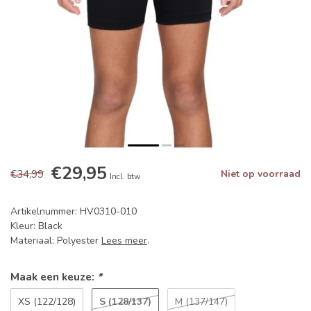
€29,95
€34,99
Niet op voorraad
Incl. btw
Artikelnummer: HV0310-010
Kleur: Black
Materiaal: Polyester
Lees meer
.
Maak een keuze:
*
S (128/137)
XS (122/128)
M (137/147)