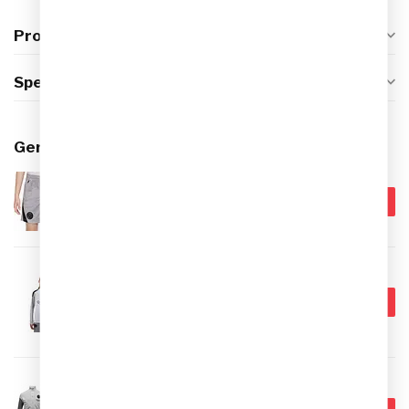
Productomschrijving
Specificaties
Gerelateerde producten
Nike Paris Saint-Germain x
Jordan Strike Trainingsbroekje
€34,99
2025-2026 Kids
€29,95
Op voorraad
NIKE
Nike Paris Saint-Germain
€59,99
Strike Trainingstrui 2025/2026
€49,95
Kids
Op voorraad
NIKE
Nike Paris Saint-Germain
€109,99