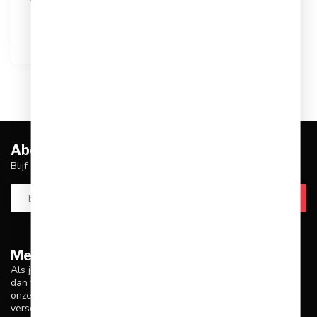
besteld, dezelfde dag
verstuurd
Abonneer je op onze nieuwsbrief
Blijf op de hoogte over onze laatste acties
Meer informatie
Als je vragen hebt over onze producten of je aankoop, zorg er
dan voor dat je onze klantenservicepagina bezoekt. Hier vind je
onze bedrijfsgegevens, antwoorden op veelgestelde vragen en
verschillende manieren om contact met ons op te nemen.