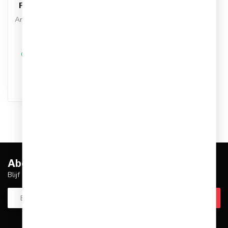
Fleece Sweater Kids
Artikelnummer: FZ9244-010
Kleur: Zwart
Materiaal: Katoen
€39,95
€44,99
Op werkdagen voor 17.00
besteld, dezelfde dag
verstuurd
Abonneer je op onze nieuwsbrief
Blijf op de hoogte over onze laatste acties