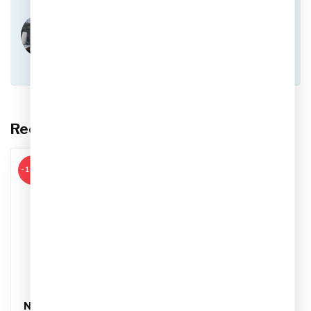
Heb je vragen over dit product?
Of heb je hulp nodig bij het plaatsen van een
bestelling? Aarzel niet om contact op te nemen
met onze klantenservice via
info@sportskoen.nl
of
0492-342670
. We
helpen je graag!
Recent bekeken
-11%
NIKE
Nike Sportswear Club