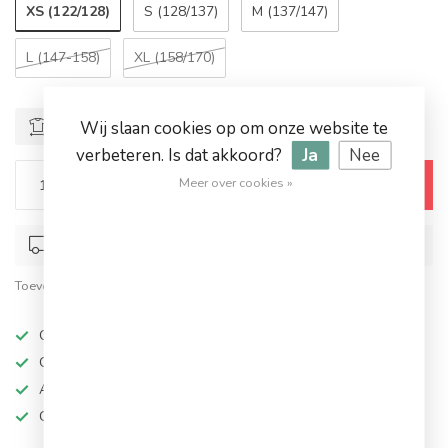
XS (122/128)
S (128/137)
M (137/147)
L (147-158)
XL (158/170)
Wij slaan cookies op om onze website te
Maattabel
verbeteren. Is dat akkoord?
Ja
Nee
Meer over cookies »
Toevoegen aan winkelwagen
Op werkdagen voor 17.00 besteld, dezelfde dag verstuurd
Toevoegen om te vergelijken
Deel dit product
Op werkdagen besteld, dezelfde dag verzonden
Grote keuze in topmerken
Altijd hoge kortingen
Gratis verzending vanaf €94,95!