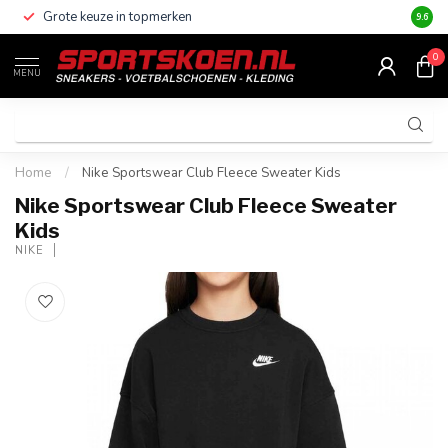
Grote keuze in topmerken
Altijd
9.6
0
MENU
Home
/
Nike Sportswear Club Fleece Sweater Kids
Nike Sportswear Club Fleece Sweater
Kids
NIKE