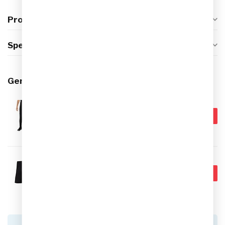
Productomschrijving
Specificaties
Gerelateerde producten
NIKE
Nike Dri-Fit Strike 22
Trainingsbroek Kids Zwart
€34,95
Donkergrijs Wit
Op voorraad
NIKE
€24,95
Nike Dri-Fit Park Knit Short
KIDS - Zwart
€19,95
Op voorraad