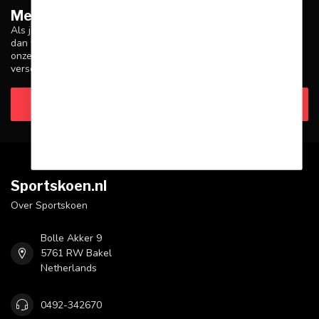
Meer informatie
Als je vragen hebt over onze producten of je aankoop, zorg er
dan voor dat je onze klantenservicepagina bezoekt. Hier vind je
onze bedrijfsgegevens, antwoorden op veelgestelde vragen en
verschillende manieren om contact met ons op te nemen.
Klantenservice
Sportskoen.nl
Over Sportskoen
Bolle Akker 9
5761 RW Bakel
Netherlands
0492-342670