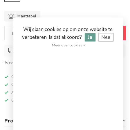
Maattabel
Wij slaan cookies op om onze website te
Toevoegen aan winkelwagen
verbeteren. Is dat akkoord?
Ja
Nee
Meer over cookies »
Op werkdagen voor 17.00 besteld, dezelfde dag verstuurd
Toevoegen om te vergelijken
Deel dit product
Op werkdagen besteld, dezelfde dag verzonden
Grote keuze in topmerken
Altijd hoge kortingen
Gratis verzending vanaf €94,95!
Productomschrijving