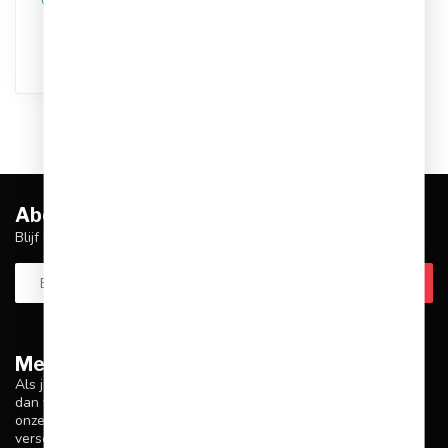
Op werkdagen voor 17.00
besteld, dezelfde dag
verstuurd
Abonneer je op onze nieuwsbrief
Blijf op de hoogte over onze laatste acties
Meer informatie
Als je vragen hebt over onze producten of je aankoop, zorg er
dan voor dat je onze klantenservicepagina bezoekt. Hier vind je
onze bedrijfsgegevens, antwoorden op veelgestelde vragen en
verschillende manieren om contact met ons op te nemen.