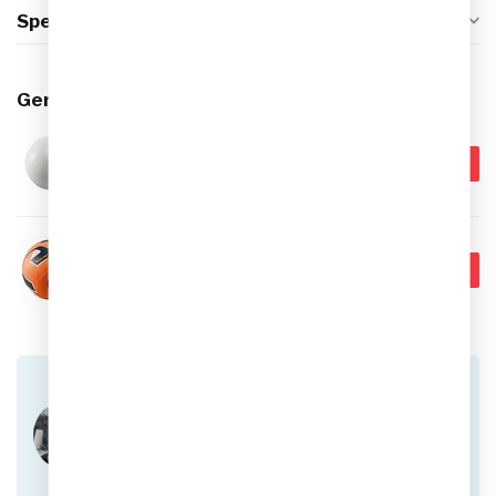
Specificaties
Gerelateerde producten
NIKE
€24,95
Nike Pitch Team Voetbal
€14,95
Op voorraad
NIKE
Nike Park Team 2.0 Voetbal
€19,95
Op voorraad
Heb je vragen over dit product?
Of heb je hulp nodig bij het plaatsen van een
bestelling? Aarzel niet om contact op te nemen
met onze klantenservice via
info@sportskoen.nl
of
0492-342670
. We
helpen je graag!