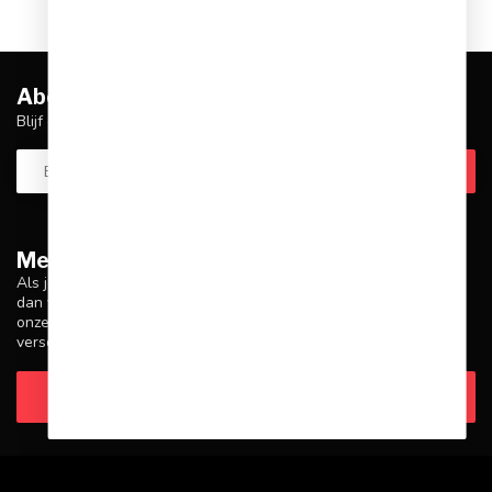
Abonneer je op onze nieuwsbrief
Blijf op de hoogte over onze laatste acties
Meer informatie
Als je vragen hebt over onze producten of je aankoop, zorg er
dan voor dat je onze klantenservicepagina bezoekt. Hier vind je
onze bedrijfsgegevens, antwoorden op veelgestelde vragen en
verschillende manieren om contact met ons op te nemen.
Klantenservice