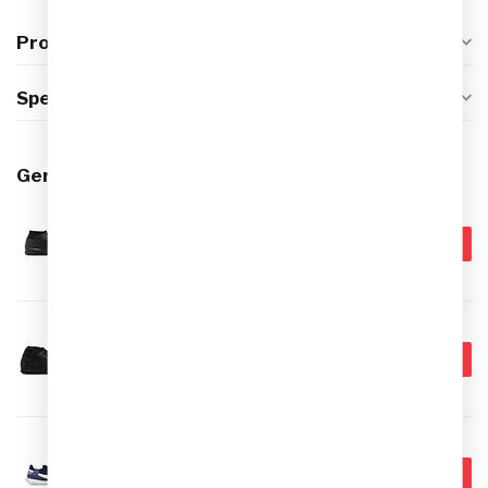
Productomschrijving
Specificaties
Gerelateerde producten
NIKE
€69,99
Nike Superfly 10 Club IC Indoor
Voetbalschoenen
€59,95
Op voorraad
NIKE
€69,99
Nike Superfly 10 Club IC Indoor
Voetbalschoenen
€64,95
Op voorraad
NIKE
€79,95
Nike Streetgato IC Indoor
Voetbalschoenen
€69,95