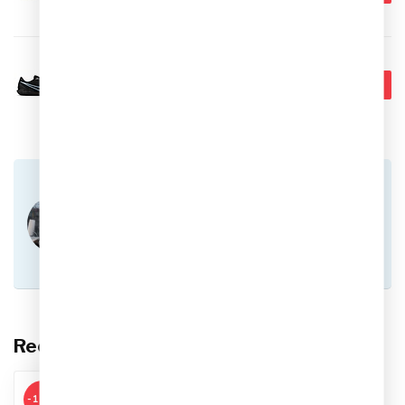
Op voorraad
NIKE
€54,95
Nike Legend 10 Club IC
Indoorschoenen
€49,95
Op voorraad
Heb je vragen over dit product?
Of heb je hulp nodig bij het plaatsen van een
bestelling? Aarzel niet om contact op te nemen
met onze klantenservice via
info@sportskoen.nl
of
0492-342670
. We
helpen je graag!
Recent bekeken
-14%