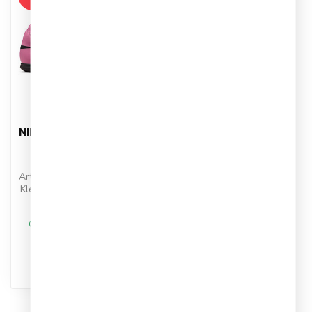
NIKE
Nike Superfly 10 Club IC
Indoor
Voetbalschoenen
Artikelnummer: FQ8315-600
Kleur: Magic Flamingo/Black
Materiaal: Synthetisch
€59,95
€69,95
Op werkdagen voor 17.00
besteld, dezelfde dag
verstuurd