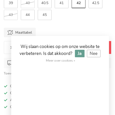
42
39
40
40.5
41
42.5
43
44
45
Maattabel
Wij slaan cookies op om onze website te
Toevoegen aan winkelwagen
verbeteren. Is dat akkoord?
Ja
Nee
Meer over cookies »
Op werkdagen voor 17.00 besteld, dezelfde dag verstuurd
Toevoegen om te vergelijken
Deel dit product
Op werkdagen besteld, dezelfde dag verzonden
Grote keuze in topmerken
Altijd hoge kortingen
Gratis verzending vanaf €94,95!