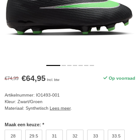
€64,95
€74,99
Op voorraad
Incl. btw
Artikelnummer: IO1493-001
Kleur: Zwart/Groen
Materiaal: Synthetisch
Lees meer
.
Maak een keuze:
*
28
29.5
31
32
33
33.5