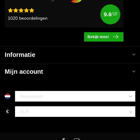
Klantenservice
Sportskoen.nl
Over Sportskoen
Bolle Akker 9
5761 RW Bakel
Netherlands
0492-342670
info@sportskoen.nl
Klantbeoordelingen