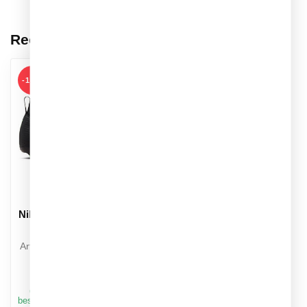
FG/MG T Voetbalschoenen
€79,95
Op voorraad
NIKE
€44,99
Nike Mercurial Zoom Vapor 16
Club MG Kids
€39,95
Op voorraad
NIKE
€159,99
Nike Phantom 360 Pro FG
Voetbalschoenen
€79,95
Op voorraad
Heb je vragen over dit product?
Of heb je hulp nodig bij het plaatsen van een
bestelling? Aarzel niet om contact op te nemen
met onze klantenservice via
info@sportskoen.nl
of
0492-342670
. We
helpen je graag!