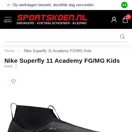
Op werkdagen besteld, dezelfde dag verzonden
Grote 
9.6
0
MENU
Home
/
Nike Superfly 11 Academy FG/MG Kids
Nike Superfly 11 Academy FG/MG Kids
NIKE