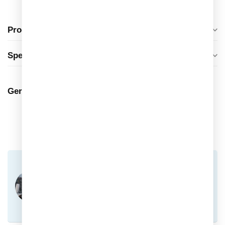
Productomschrijving
Specificaties
Gerelateerde producten
NIKE
€169,99
Nike Phantom 360 Pro FG EH
Voetbalschoenen
€84,95
Op voorraad
NIKE
€169,99
Nike Phantom 360 Pro AG EH
Voetbalschoenen
€84,95
Op voorraad
NIKE
€89,99
Nike Zoom Vapor 17 Academy