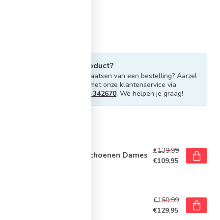
Heb je vragen over dit product?
Of heb je hulp nodig bij het plaatsen van een bestelling? Aarzel
niet om contact op te nemen met onze klantenservice via
info@sportskoen.nl
of
0492-342670
. We helpen je graag!
rde producten
E
€139,99
ke Pegasus 42 Hardloopschoenen Dames
€109,95
voorraad
OOKS
€159,99
ooks Adrenaline GTS 25
rdloopschoenen Dames
€129,95
voorraad