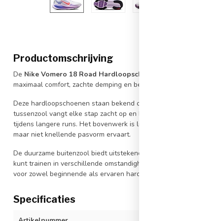
Productomschrijving
De
Nike
Vomero 18 Road Hardloopschoenen voor dames
zijn 
maximaal comfort, zachte demping en betrouwbare ondersteuning t
Deze hardloopschoenen staan bekend om hun luxueuze demping e
tussenzool vangt elke stap zacht op en helpt impact te vermindere
tijdens langere runs. Het bovenwerk is licht, ademend en vormt zi
maar niet knellende pasvorm ervaart.
De duurzame buitenzool biedt uitstekende grip op asfalt en ver
kunt trainen in verschillende omstandigheden. Dankzij het uitgeb
voor zowel beginnende als ervaren hardlopers die comfort belangr
Specificaties
Artikelnummer
HM6804-112