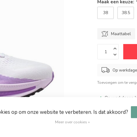
Maak een keuze:
38
38.5
Maattabel
Op werkdagen
Toevoegen om te verge
Op werkdagen be
Grote keuze in 
okies op om onze website te verbeteren. Is dat akkoord?
Altijd hoge kort
Meer over cookies »
Gratis verzendin