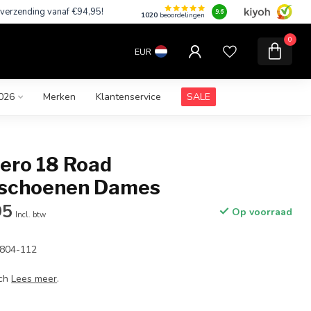
 verzending vanaf €94,95!
9.6
1020
beoordelingen
0
EUR
026
Merken
Klantenservice
SALE
ero 18 Road
pschoenen Dames
95
Op voorraad
Incl. btw
6804-112
sch
Lees meer
.