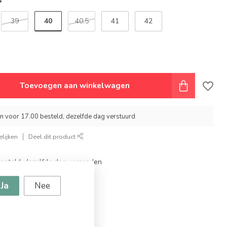
*
40
39
40.5
41
42
Toevoegen aan winkelwagen
 voor 17.00 besteld, dezelfde dag verstuurd
lijken
Deel dit product
steld, dezelfde dag verzonden
topmerken
Ja
Nee
ingen
g vanaf €94,95!