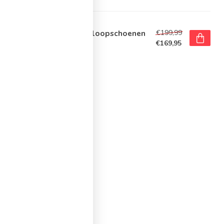
OOKS
€199,99
ooks Glycerin Max 2 Hardloopschoenen
mes
€169,95
voorraad