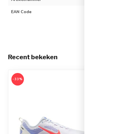
EAN Code
019848799363
Recent bekeken
-33%