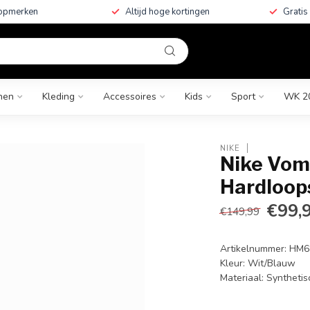
topmerken
Altijd hoge kortingen
Gratis
nen
Kleding
Accessoires
Kids
Sport
WK 2
NIKE
Nike Vom
Hardloo
€99,
€149,99
Artikelnummer: HM
Kleur: Wit/Blauw
Materiaal: Syntheti