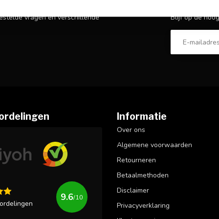
Abonneer 
n voor dat je onze klantenservicepagina
Blijf op de hoo
estelde vragen en verschillende
ordelingen
Informatie
Over ons
Algemene voorwaarden
Retourneren
Betaalmethoden
Disclaimer
9.6
/10
ordelingen
Privacyverklaring