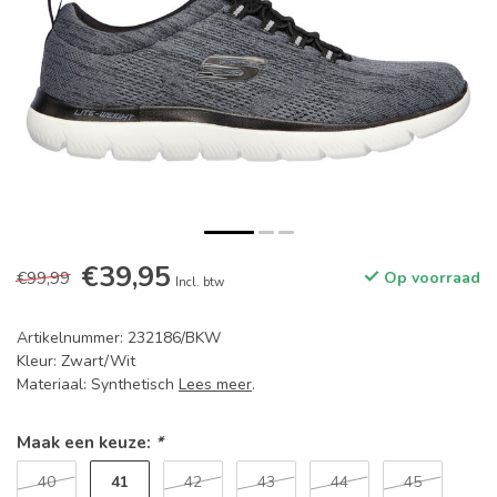
€39,95
€99,99
Op voorraad
Incl. btw
Artikelnummer: 232186/BKW
Kleur: Zwart/Wit
Materiaal: Synthetisch
Lees meer
.
Maak een keuze:
*
41
40
42
43
44
45