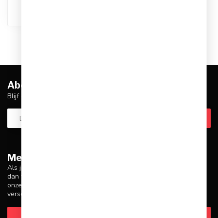
Abonneer je op onze nieuwsbrief
Blijf op de hoogte over onze laatste acties
Meer informatie
Als je vragen hebt over onze producten of je aankoop, zorg er
dan voor dat je onze klantenservicepagina bezoekt. Hier vind je
onze bedrijfsgegevens, antwoorden op veelgestelde vragen en
verschillende manieren om contact met ons op te nemen.