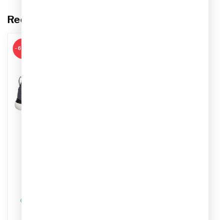
Recent bekeken
-60%
SKECHERS
Skechers Louvin
Sportschoenen
Artikelnummer:
232186/BKW
Kleur: Zwart/Wit
€39,95
€99,99
Materiaal: Synthetisch
Op werkdagen voor 17.00
besteld, dezelfde dag
verstuurd