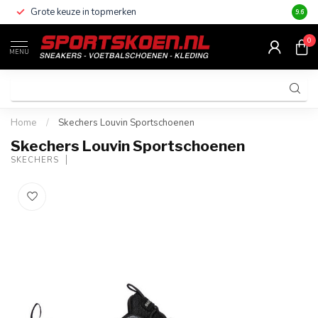
Grote keuze in topmerken
Altijd
9.6
0
MENU
Home
/
Skechers Louvin Sportschoenen
Skechers Louvin Sportschoenen
SKECHERS