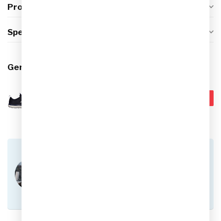
Productomschrijving
Specificaties
Gerelateerde producten
SKECHERS
€99,99
Skechers Louvin
Sportschoenen
€39,95
Op voorraad
Heb je vragen over dit product?
Of heb je hulp nodig bij het plaatsen van een
bestelling? Aarzel niet om contact op te nemen
met onze klantenservice via
info@sportskoen.nl
of
0492-342670
. We
helpen je graag!