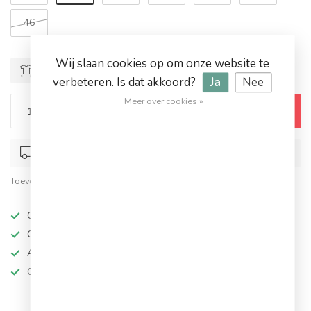
46
Wij slaan cookies op om onze website te
Maattabel
verbeteren. Is dat akkoord?
Ja
Nee
Meer over cookies »
Toevoegen aan winkelwagen
Op werkdagen voor 17.00 besteld, dezelfde dag verstuurd
Toevoegen om te vergelijken
Deel dit product
Op werkdagen besteld, dezelfde dag verzonden
Grote keuze in topmerken
Altijd hoge kortingen
Gratis verzending vanaf €94,95!