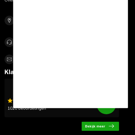
Over Sportskoen
Bolle Akker 9
5761 RW Bakel
Netherlands
0492-342670
info@sportskoen.nl
Klantbeoordelingen
9.6
/10
1020 beoordelingen
Bekijk meer