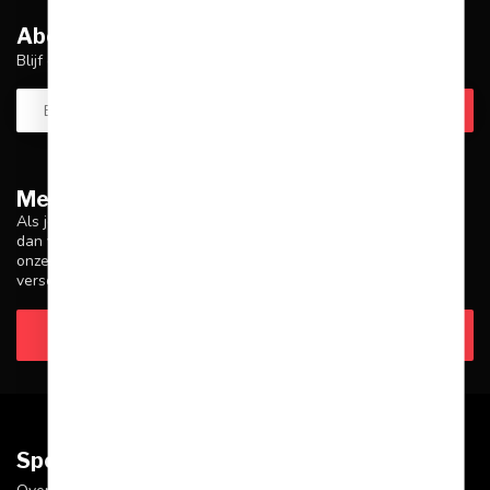
Abonneer je op onze nieuwsbrief
Blijf op de hoogte over onze laatste acties
Meer informatie
Als je vragen hebt over onze producten of je aankoop, zorg er
dan voor dat je onze klantenservicepagina bezoekt. Hier vind je
onze bedrijfsgegevens, antwoorden op veelgestelde vragen en
verschillende manieren om contact met ons op te nemen.
Klantenservice
Sportskoen.nl