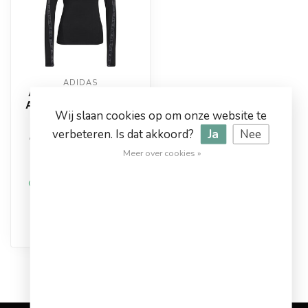
ADIDAS
Adidas Long Sleeve
Aeroready Sporttop
Wij slaan cookies op om onze website te
Dames
verbeteren. Is dat akkoord?
Ja
Nee
Artikelnummer: GS1347
Kleur: Zwart/Wit
Meer over cookies »
Materiaal: Polyester
€39,95
€59,99
Op werkdagen voor 17.00
besteld, dezelfde dag
verstuurd