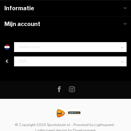
Informatie
Mijn account
€
© Copyright 2026 Sportskoen.nl
- Powered by
Lightspeed
-
Lightspeed design
by
Dyvelopment