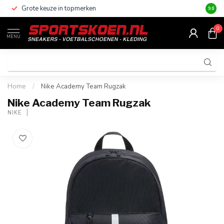
Grote keuze in topmerken
Altijd
9.6
0
MENU
Home
/
Nike Academy Team Rugzak
Nike Academy Team Rugzak
NIKE