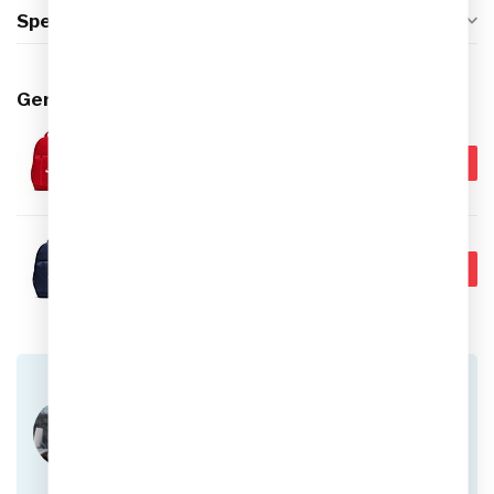
Specificaties
Gerelateerde producten
NIKE
€32,95
Nike Academy Team Rugzak
€21,95
Op voorraad
NIKE
€37,99
Nike Academy Team Rugzak
€24,95
Op voorraad
Heb je vragen over dit product?
Of heb je hulp nodig bij het plaatsen van een
bestelling? Aarzel niet om contact op te nemen
met onze klantenservice via
info@sportskoen.nl
of
0492-342670
. We
helpen je graag!