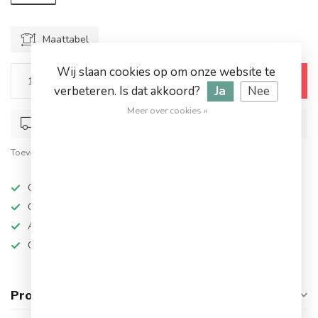
Maattabel
Wij slaan cookies op om onze website te
Toevoegen aan winkelwagen
verbeteren. Is dat akkoord?
Ja
Nee
Meer over cookies »
Op werkdagen voor 17.00 besteld, dezelfde dag verstuurd
Toevoegen om te vergelijken
Deel dit product
Op werkdagen besteld, dezelfde dag verzonden
Grote keuze in topmerken
Altijd hoge kortingen
Gratis verzending vanaf €94,95!
Productomschrijving