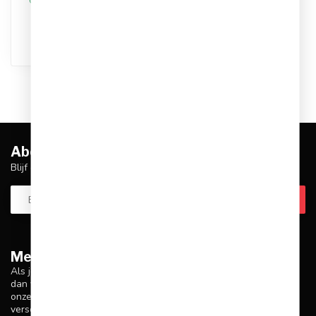
Op werkdagen voor 17.00
besteld, dezelfde dag
verstuurd
Abonneer je op onze nieuwsbrief
Blijf op de hoogte over onze laatste acties
Meer informatie
Als je vragen hebt over onze producten of je aankoop, zorg er
dan voor dat je onze klantenservicepagina bezoekt. Hier vind je
onze bedrijfsgegevens, antwoorden op veelgestelde vragen en
verschillende manieren om contact met ons op te nemen.