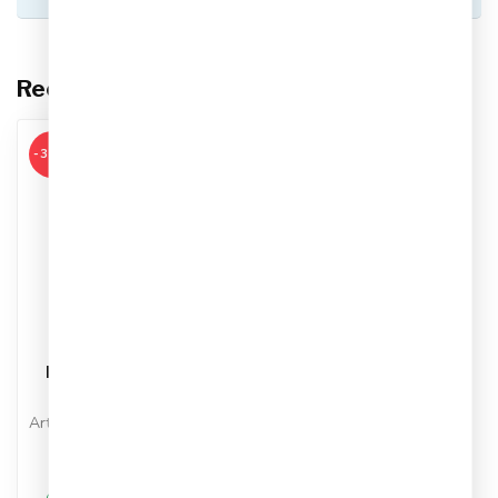
Recent bekeken
-34%
NIKE
Nike Academy Team
Rugzak
Artikelnummer: DA2571-010
Kleur: Zwart
Materiaal: Polyester
€24,95
€37,99