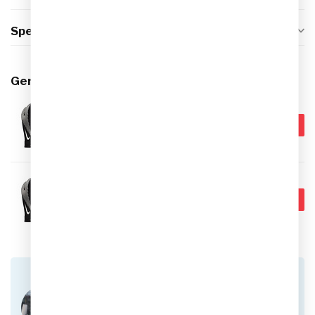
Specificaties
Gerelateerde producten
NIKE
€34,95
Nike Academy Therma Fit
Player Handschoenen Senior
€19,95
Op voorraad
NIKE
€29,95
Nike Academy Therma Fit
Player Handschoenen Junior
€17,95
Op voorraad
Heb je vragen over dit product?
Of heb je hulp nodig bij het plaatsen van een
bestelling? Aarzel niet om contact op te nemen