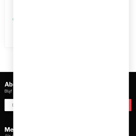
Kleur: zwart/rood
Materiaal: Polyester
€24,95
€29,99
Op werkdagen voor 17.00
besteld, dezelfde dag
verstuurd
Abonneer je op onze nieuwsbrief
Blijf op de hoogte over onze laatste acties
Meer informatie
Als je vragen hebt over onze producten of je aankoop, zorg er