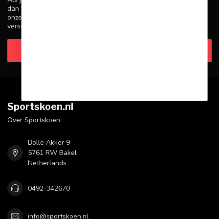
dan voor dat je onze klantenservicepagina bezoekt. Hier vind je
onze bedrijfsgegevens, antwoorden op veelgestelde vragen en
verschillende manieren om contact met ons op te nemen.
Klantenservice
Sportskoen.nl
Over Sportskoen
Bolle Akker 9
5761 RW Bakel
Netherlands
0492-342670
info@sportskoen.nl