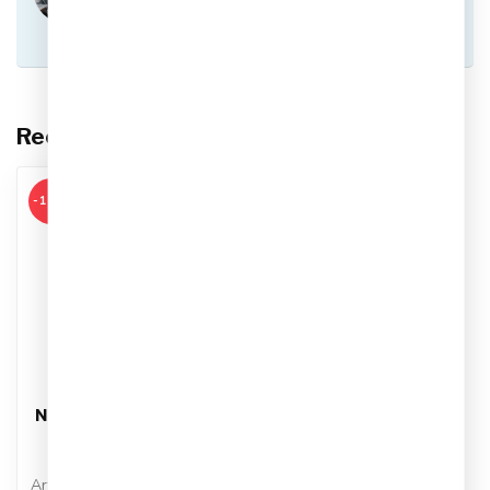
met onze klantenservice via
info@sportskoen.nl
of
0492-342670
. We
helpen je graag!
Recent bekeken
-17%
NIKE
Nike Academy Therma
Fit Player
Handschoenen
Artikelnummer: HF0546-014