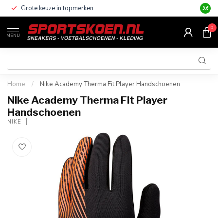
Grote keuze in topmerken
Altijd
9.6
0
MENU
Home
/
Nike Academy Therma Fit Player Handschoenen
Nike Academy Therma Fit Player
Handschoenen
NIKE