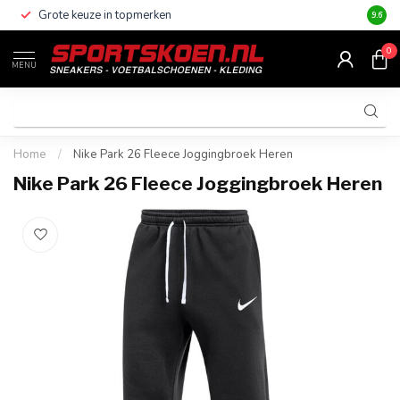
Grote keuze in topmerken
Altijd
9.6
0
MENU
Home
/
Nike Park 26 Fleece Joggingbroek Heren
Nike Park 26 Fleece Joggingbroek Heren