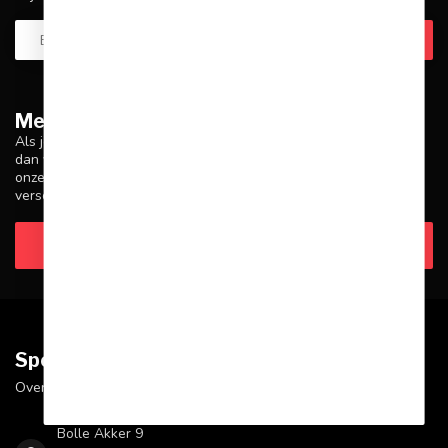
Meer informatie
Als je vragen hebt over onze producten of je aankoop, zorg er
dan voor dat je onze klantenservicepagina bezoekt. Hier vind je
onze bedrijfsgegevens, antwoorden op veelgestelde vragen en
verschillende manieren om contact met ons op te nemen.
Klantenservice
Sportskoen.nl
Over Sportskoen
Bolle Akker 9