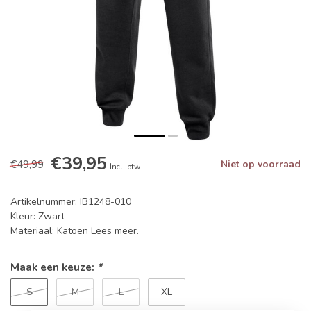
€39,95
€49,99
Niet op voorraad
Incl. btw
Artikelnummer: IB1248-010
Kleur: Zwart
Materiaal: Katoen
Lees meer
.
Maak een keuze:
*
S
M
L
XL