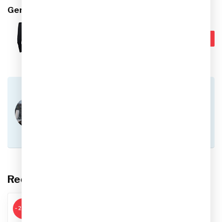
Gerelateerde producten
Nike Dri-FIT Strike 26
€59,99
Trainingsbroek Heren
€39,95
Op voorraad
Heb je vragen over dit product?
Of heb je hulp nodig bij het plaatsen van een
bestelling? Aarzel niet om contact op te nemen
met onze klantenservice via
info@sportskoen.nl
of
0492-342670
. We
helpen je graag!
Recent bekeken
-20%